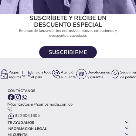
SUSCRÍBETE Y RECIBE UN
DESCUENTO ESPECIAL
Entérate de lanzamientos exclusivos, nuevas colecciones y
descuentos especiales
SUSCRIBIRME
Pagos
Envio a todo
Atención
Devoluciones
Seguimie
seguros
el país
al cliente
y garantía
de pedid
CONTÁCTANOS
contactosm@somosmoda.com.co
3226061605
TE AYUDAMOS
INFORMACIÓN LEGAL
MI CUENTA