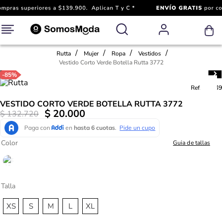
Rutta
Mujer
Ropa
Vestidos
Vestido Corto Verde Botella Rutta 3772
-
85%
Ref.
719839
VESTIDO CORTO VERDE BOTELLA RUTTA 3772
$
20
.
000
$
132
.
720
Color
Guia de tallas
Talla
XS
S
M
L
XL