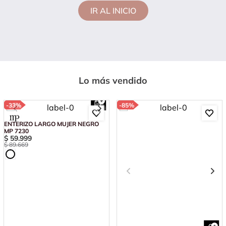
IR AL INICIO
Lo más vendido
-
33%
-
85%
ENTERIZO LARGO MUJER NEGRO
MP 7230
$
59
.
999
$
89
.
669