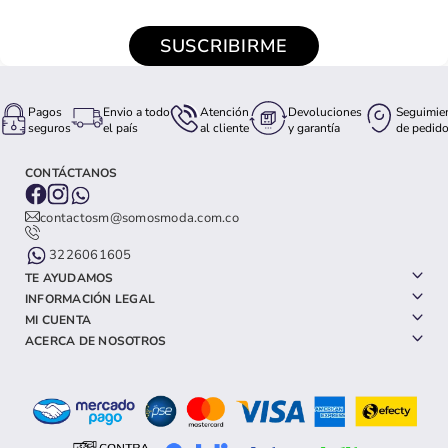
SUSCRIBIRME
Pagos
Envio a todo
Atención
Devoluciones
Seguimie
seguros
el país
al cliente
y garantía
de pedid
CONTÁCTANOS
contactosm@somosmoda.com.co
3226061605
TE AYUDAMOS
INFORMACIÓN LEGAL
MI CUENTA
ACERCA DE NOSOTROS