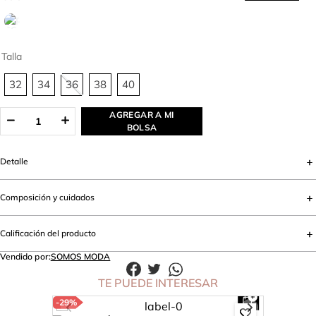
Talla
32
34
36
38
40
AGREGAR A MI
BOLSA
Detalle
Composición y cuidados
Calificación del producto
Vendido por:
SOMOS MODA
TE PUEDE INTERESAR
-
29%