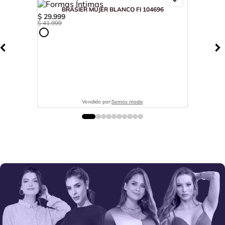
BRASIER MUJER BLANCO FI 104696
$
29
.
999
$
41
.
999
Vendido por:
Somos moda