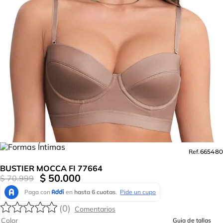
Ref.
665480
BUSTIER MOCCA FI 77664
$
50
.
000
$
70
.
999
(
0
)
Color
Guia de tallas