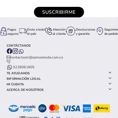
SUSCRIBIRME
Pagos
Envio a todo
Atención
Devoluciones
Seguimie
seguros
el país
al cliente
y garantía
de pedid
CONTÁCTANOS
contactosm@somosmoda.com.co
3226061605
TE AYUDAMOS
INFORMACIÓN LEGAL
MI CUENTA
ACERCA DE NOSOTROS