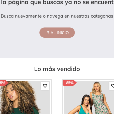
 la página que buscas ya no se encuent
hort
Busca nuevamente o navega en nuestras categorías
IR AL INICIO
Lo más vendido
85%
-
85%