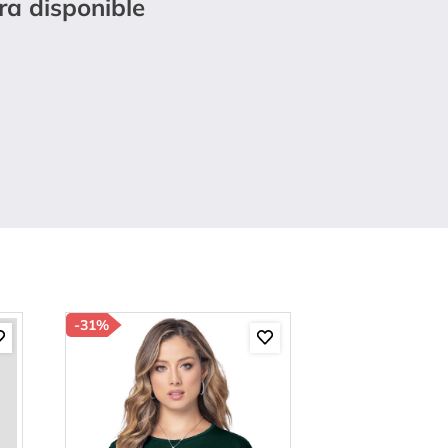
ra disponible
-
31%