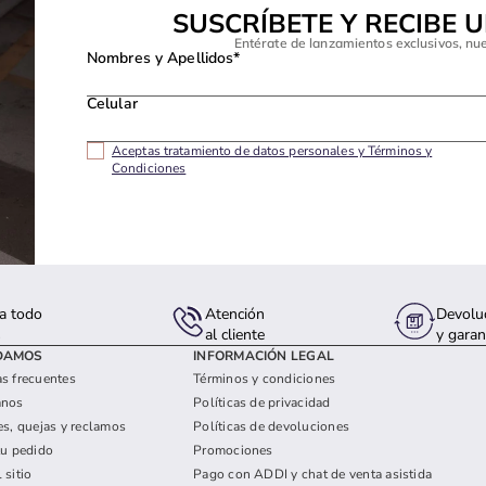
SUSCRÍBETE Y RECIBE 
Entérate de lanzamientos exclusivos, nu
Nombres y Apellidos*
Celular
Aceptas tratamiento de datos personales y Términos y
Condiciones
a todo
Atención
Devolu
s
al cliente
y garan
DAMOS
INFORMACIÓN LEGAL
s frecuentes
Términos y condiciones
anos
Políticas de privacidad
es, quejas y reclamos
Políticas de devoluciones
tu pedido
Promociones
 sitio
Pago con ADDI y chat de venta asistida