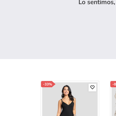
Lo sentimos,
10
.
s
-
33%
-