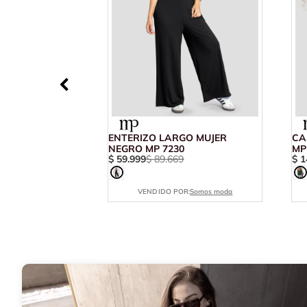
ENTERIZO LARGO MUJER
CA
NEGRO MP 7230
MP
$
59
.
999
$
89
.
669
$
1
VENDIDO POR:
Somos moda