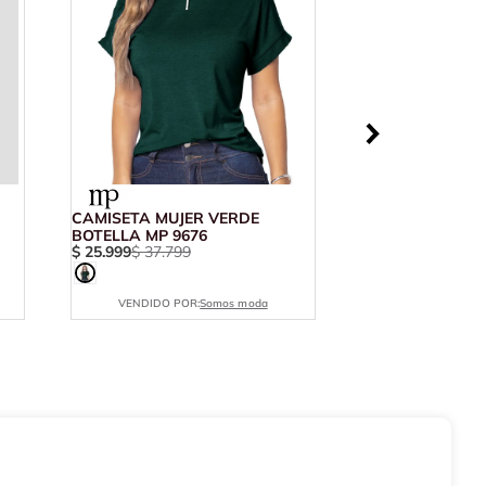
CAMISETA MUJER VERDE
BOTELLA MP 9676
$
25
.
999
$
37
.
799
VENDIDO POR:
Somos moda