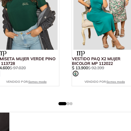
MISETA MUJER VERDE PINO
VESTIDO PAQ X2 MUJER
 113728
BICOLOR MP 112022
4
.
600
$
97
.
020
$
13
.
900
$
92
.
399
VENDIDO POR:
Somos moda
VENDIDO POR:
Somos moda