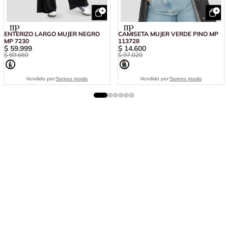
ENTERIZO LARGO MUJER NEGRO
CAMISETA MUJER VERDE PINO MP
MP 7230
113728
$
59
.
999
$
14
.
600
$
89
.
669
$
97
.
020
Vendido por:
Somos moda
Vendido por:
Somos moda