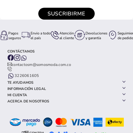
SUSCRIBIRME
Pagos
Envio a todo
Atención
Devoluciones
Seguimie
seguros
el país
al cliente
y garantía
de pedid
CONTÁCTANOS
contactosm@somosmoda.com.co
3226061605
TE AYUDAMOS
INFORMACIÓN LEGAL
MI CUENTA
ACERCA DE NOSOTROS