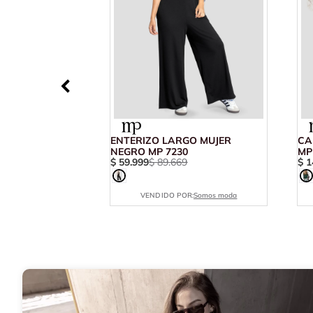
ENTERIZO LARGO MUJER
CA
NEGRO MP 7230
MP
$
59
.
999
$
89
.
669
$
1
VENDIDO POR:
Somos moda