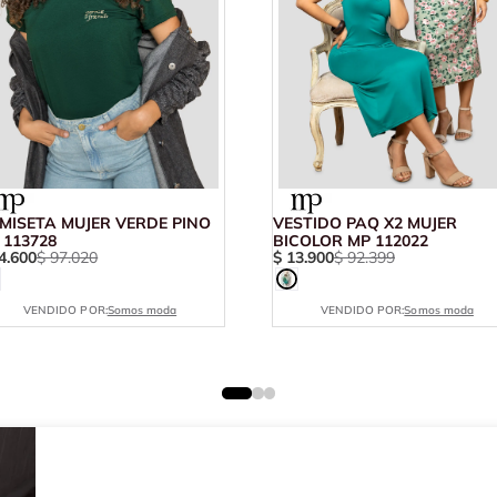
MISETA MUJER VERDE PINO
VESTIDO PAQ X2 MUJER
 113728
BICOLOR MP 112022
4
.
600
$
97
.
020
$
13
.
900
$
92
.
399
VENDIDO POR:
Somos moda
VENDIDO POR:
Somos moda