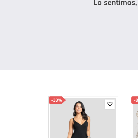
Lo sentimos,
10
.
c
-
33%
-