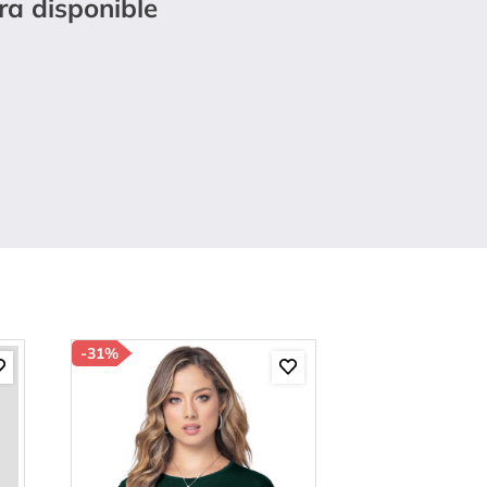
ra disponible
-
31%