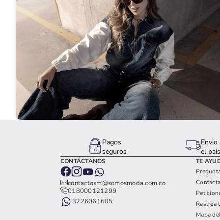
Pagos
Envio 
seguros
el paí
CONTÁCTANOS
TE AYU
Pregunta
Contáct
contactosm@somosmoda.com.co
018000121299
Peticion
3226061605
Rastrea 
Mapa del