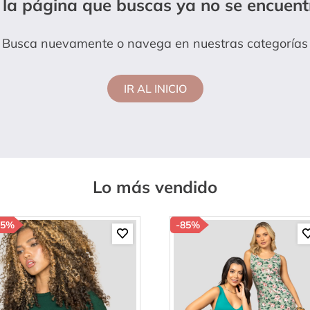
 la página que buscas ya no se encuent
amibuzo
Busca nuevamente o navega en nuestras categorías
IR AL INICIO
Lo más vendido
85%
-
85%