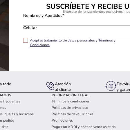
SUSCRÍBETE Y RECIBE 
Entérate de lanzamientos exclusivos, nu
Nombres y Apellidos*
Celular
Aceptas tratamiento de datos personales y Términos y
Condiciones
a todo
Atención
Devolu
s
al cliente
y garan
DAMOS
INFORMACIÓN LEGAL
s frecuentes
Términos y condiciones
anos
Políticas de privacidad
es, quejas y reclamos
Políticas de devoluciones
tu pedido
Promociones
 sitio
Pago con ADDI y chat de venta asistida