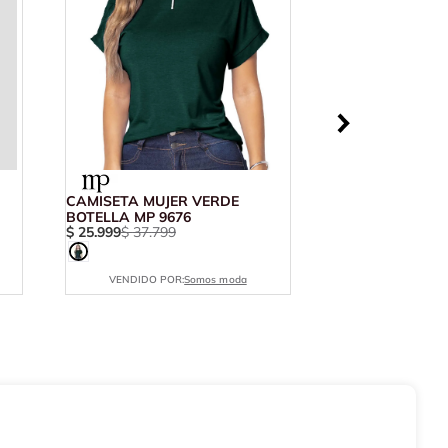
CAMISETA MUJER VERDE
BOTELLA MP 9676
$
25
.
999
$
37
.
799
VENDIDO POR:
Somos moda