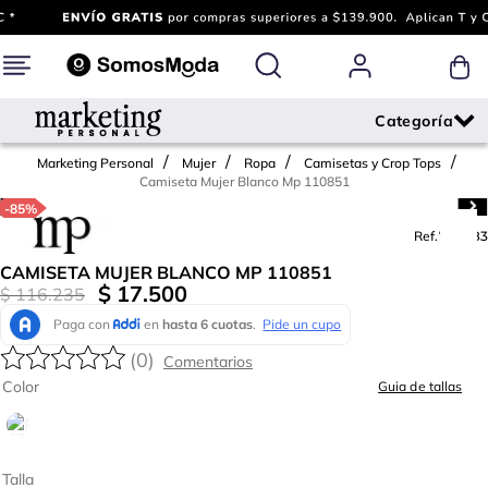
Marketing Personal
Mujer
Ropa
Camisetas y Crop Tops
Camiseta Mujer Blanco Mp 110851
-
85%
Ref.
775483
CAMISETA MUJER BLANCO MP 110851
$
17
.
500
$
116
.
235
(
0
)
Color
Guia de tallas
Talla