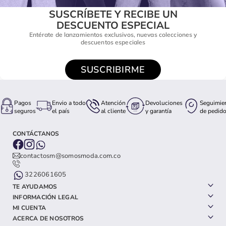
SUSCRÍBETE Y RECIBE UN
DESCUENTO ESPECIAL
Entérate de lanzamientos exclusivos, nuevas colecciones y
descuentos especiales
SUSCRIBIRME
Pagos
Envio a todo
Atención
Devoluciones
Seguimie
seguros
el país
al cliente
y garantía
de pedid
CONTÁCTANOS
contactosm@somosmoda.com.co
3226061605
TE AYUDAMOS
INFORMACIÓN LEGAL
MI CUENTA
ACERCA DE NOSOTROS