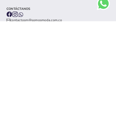
CONTÁCTANOS
contactosm@somosmoda.com.co
3226061605
TE AYUDAMOS
INFORMACIÓN LEGAL
MI CUENTA
ACERCA DE NOSOTROS