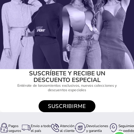
SUSCRÍBETE Y RECIBE UN
DESCUENTO ESPECIAL
Entérate de lanzamientos exclusivos, nuevas colecciones y
descuentos especiales
SUSCRIBIRME
Pagos
Envio a todo
Atención
Devoluciones
Seguimie
seguros
el país
al cliente
y garantía
de pedid