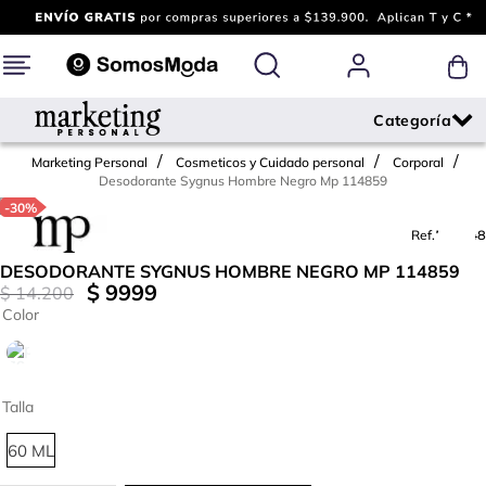
Marketing Personal
Cosmeticos y Cuidado personal
Corporal
Desodorante Sygnus Hombre Negro Mp 114859
-
30%
Ref.
793848
DESODORANTE SYGNUS HOMBRE NEGRO MP 114859
$
9999
$
14
.
200
Color
Talla
60 ML