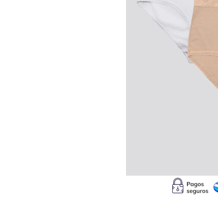
10
.
b