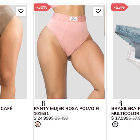
-
30%
-
53%
 CAFÉ
PANTY MUJER ROSA POLVO FI
BRASILERA P
101531
MULTICOLOR 
$
24
.
999
$
35
.
499
$
17
.
999
$
37
.