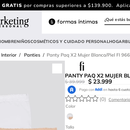
¿Qué estás
INOS MÁS BUSCADOS
ody
HOMBRE
NIÑOS
COSMÉTICOS Y CUIDADO PERSONAL
HOGAR
B
estidos
Interior
Panties
Panty Paq X2 Mujer Blanco/Piel FI 96
lusas
nterizo
PANTY PAQ X2 MUJER BL
rasier
$
23
.
999
$
39
.
999
estido
(
0
)
hort
Color
amibuzo
opa deportiva mujer
Talla