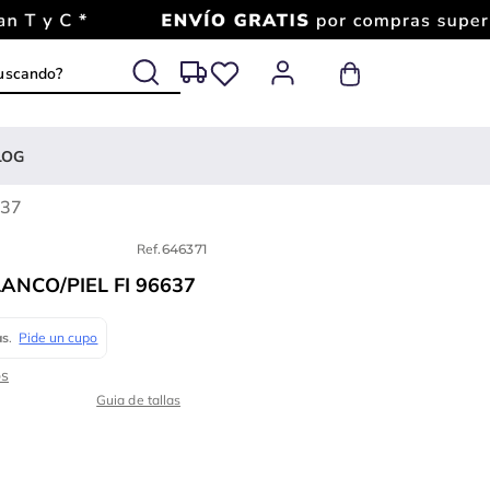
 buscando?
LOG
637
Ref.
646371
ANCO/PIEL FI 96637
Guia de tallas