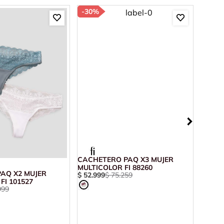
-
30%
-
69%
CACHETERO PAQ X3 MUJER
MULTICOLOR FI 88260
AQ X2 MUJER
CACHE
$
52
.
999
$
75
.
259
FI 101527
AZUL F
999
$
32
.
7