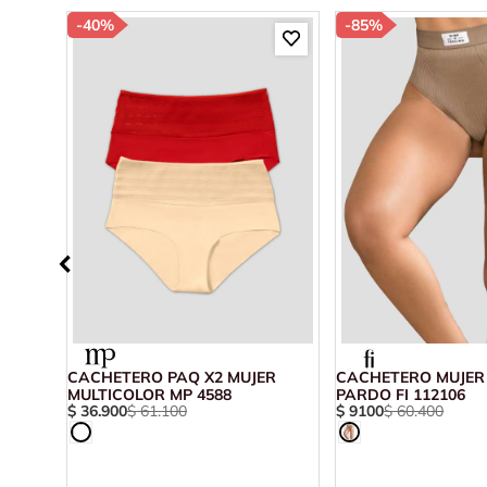
-
40%
-
85%
R
CACHETERO PAQ X2 MUJER
CACHETERO MUJER
 FI
MULTICOLOR MP 4588
PARDO FI 112106
$
36
.
900
$
61
.
100
$
9100
$
60
.
400