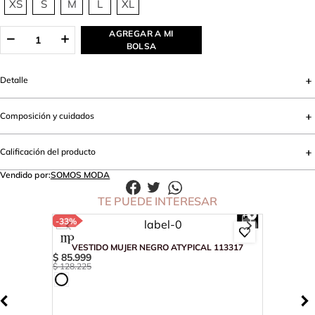
XS
S
M
L
XL
AGREGAR A MI
BOLSA
Detalle
Composición y cuidados
Calificación del producto
Vendido por:
SOMOS MODA
TE PUEDE INTERESAR
-
33%
VESTIDO MUJER NEGRO ATYPICAL 113317
$
85
.
999
$
128
.
225