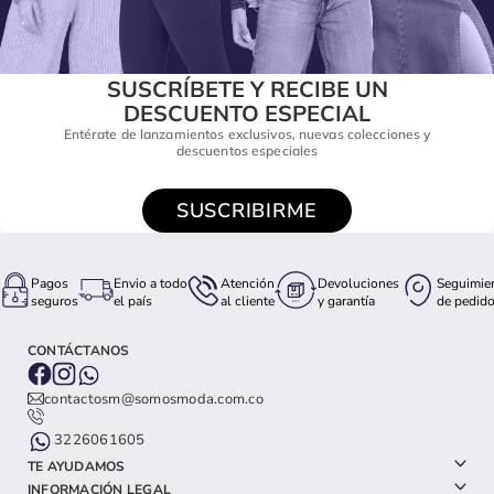
SUSCRÍBETE Y RECIBE UN
DESCUENTO ESPECIAL
Entérate de lanzamientos exclusivos, nuevas colecciones y
descuentos especiales
SUSCRIBIRME
Pagos
Envio a todo
Atención
Devoluciones
Seguimie
seguros
el país
al cliente
y garantía
de pedid
CONTÁCTANOS
contactosm@somosmoda.com.co
3226061605
TE AYUDAMOS
INFORMACIÓN LEGAL