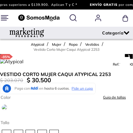
Atypical
Mujer
Ropa
Vestidos
Vestido Corto Mujer Caqui Atypical 2253
-
85%
Ref.
727600
VESTIDO CORTO MUJER CAQUI ATYPICAL 2253
$
30
.
500
$
203
.
070
Color
Guia de tallas
Talla