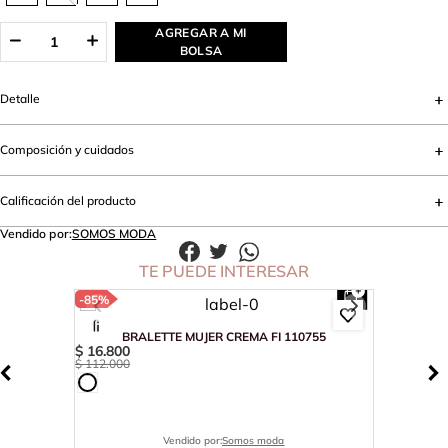
AGREGAR A MI
BOLSA
Detalle
Composición y cuidados
Calificación del producto
Vendido por:
SOMOS MODA
TE PUEDE INTERESAR
-
85%
BRALETTE MUJER CREMA FI 110755
$
16
.
800
$
112
.
000
Vendido por:
Somos moda