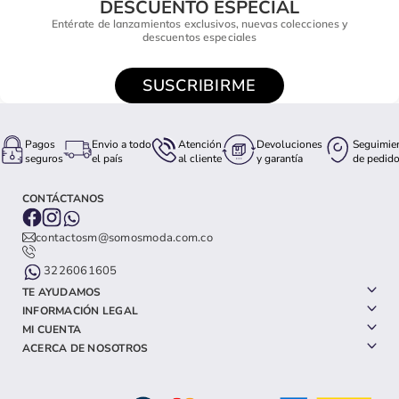
DESCUENTO ESPECIAL
Entérate de lanzamientos exclusivos, nuevas colecciones y
descuentos especiales
SUSCRIBIRME
Pagos
Envio a todo
Atención
Devoluciones
Seguimie
seguros
el país
al cliente
y garantía
de pedid
CONTÁCTANOS
contactosm@somosmoda.com.co
3226061605
TE AYUDAMOS
INFORMACIÓN LEGAL
MI CUENTA
ACERCA DE NOSOTROS