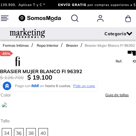
Brasier Mujer Blanco FI 96392
Formas Intimas
Ropa Interior
Brasier
-
85%
Ref.
647590
BRASIER MUJER BLANCO FI 96392
$
19
.
100
$
126
.
700
Color
Guia de tallas
Talla
34
36
38
40