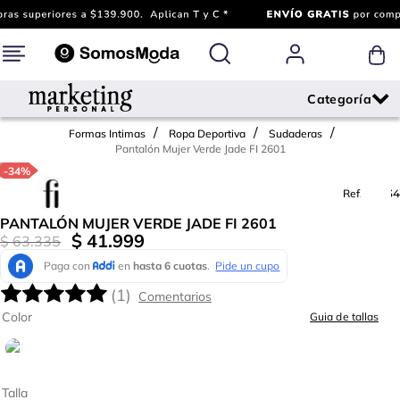
Formas Intimas
Ropa Deportiva
Sudaderas
Pantalón Mujer Verde Jade FI 2601
-
34%
Ref.
727134
PANTALÓN MUJER VERDE JADE FI 2601
$
41
.
999
$
63
.
335
(
1
)
Color
Guia de tallas
Talla