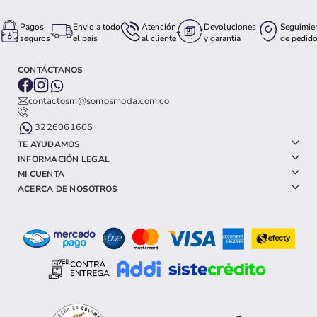
Pagos
Envio a todo
Atención
Devoluciones
Seguimie
seguros
el país
al cliente
y garantía
de pedid
CONTÁCTANOS
contactosm@somosmoda.com.co
3226061605
TE AYUDAMOS
INFORMACIÓN LEGAL
MI CUENTA
ACERCA DE NOSOTROS