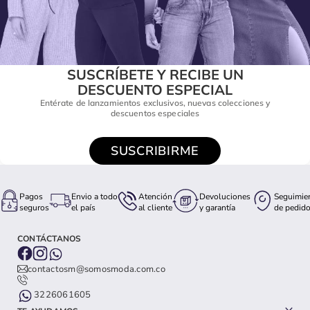
SUSCRÍBETE Y RECIBE UN
DESCUENTO ESPECIAL
Entérate de lanzamientos exclusivos, nuevas colecciones y
descuentos especiales
SUSCRIBIRME
Pagos
Envio a todo
Atención
Devoluciones
Seguimie
seguros
el país
al cliente
y garantía
de pedid
CONTÁCTANOS
contactosm@somosmoda.com.co
3226061605