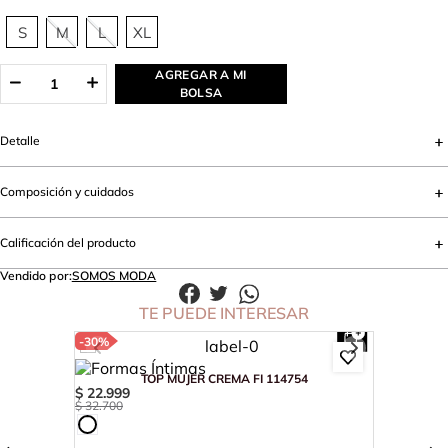
S
M
L
XL
AGREGAR A MI
BOLSA
Detalle
Composición y cuidados
Calificación del producto
Vendido por:
SOMOS MODA
TE PUEDE INTERESAR
-
30%
TOP MUJER CREMA FI 114754
$
22
.
999
$
32
.
700