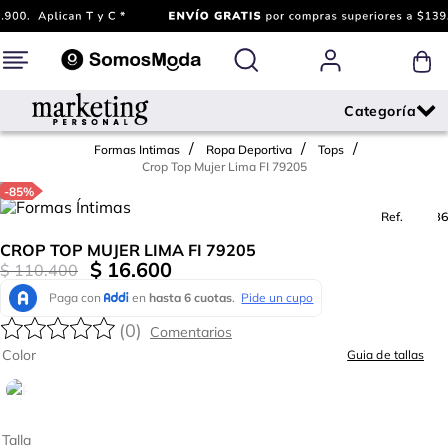
Formas Intimas
Ropa Deportiva
Tops
Crop Top Mujer Lima FI 79205
-
85%
Ref.
722986
CROP TOP MUJER LIMA FI 79205
$
16
.
600
$
110
.
400
(
0
)
Color
Guia de tallas
Talla