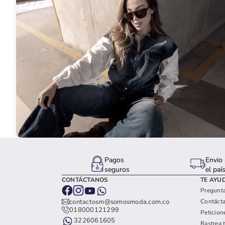
Pagos
Envio 
seguros
el paí
CONTÁCTANOS
TE AYU
Pregunta
Contáct
contactosm@somosmoda.com.co
018000121299
Peticion
3226061605
Rastrea 