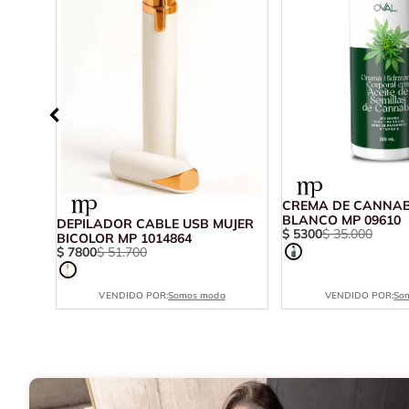
CREMA DE CANNAB
BLANCO MP 09610
DEPILADOR CABLE USB MUJER
$
5300
$
35
.
000
TICO
BICOLOR MP 1014864
$
7800
$
51
.
700
VENDIDO POR:
Somos moda
VENDIDO POR:
So