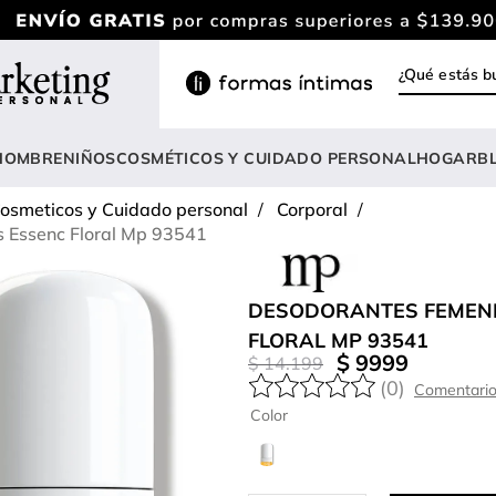
¿Qué estás
INOS MÁS BUSCADOS
ody
HOMBRE
NIÑOS
COSMÉTICOS Y CUIDADO PERSONAL
HOGAR
B
estidos
osmeticos y Cuidado personal
Corporal
rasier
 Essenc Floral Mp 93541
lusas
nterizo
DESODORANTES FEMEN
FLORAL MP 93541
estido
$
9999
$
14
.
199
hort
(
0
)
Color
onjunto
anties