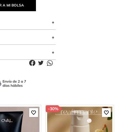
 A MI BOLSA
-
30%
-
30%