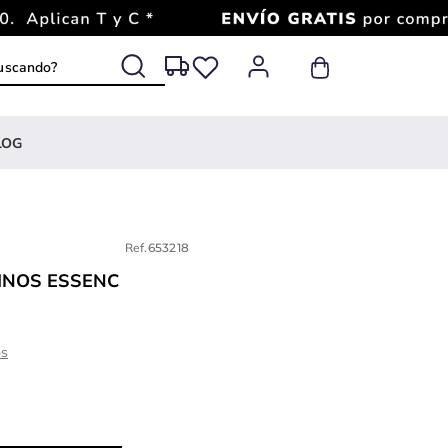
 buscando?
LOG
Ref.
653218
INOS ESSENC