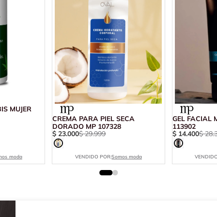
IS MUJER
CREMA PARA PIEL SECA
GEL FACIAL 
DORADO MP 107328
113902
$
23
.
000
$
29
.
999
$
14
.
400
$
28
.
mos moda
VENDIDO POR:
Somos moda
VENDIDO