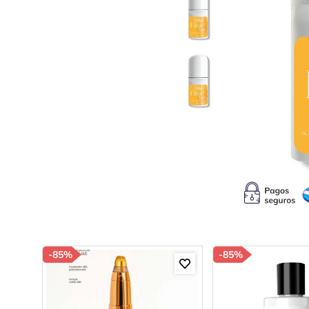
10
.
c
-
85%
-
85%