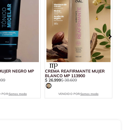
MUJER NEGRO MP
CREMA REAFIRMANTE MUJER
PROT
BLANCO MP 113900
BLANC
399
$
26
.
999
$
38
.
609
$
60
.
0
 POR:
Somos moda
VENDIDO POR:
Somos moda