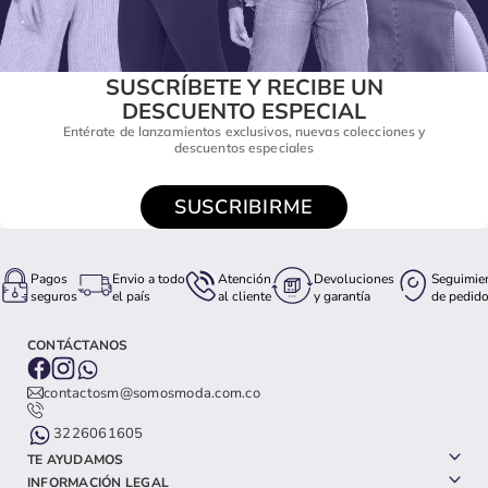
SUSCRÍBETE Y RECIBE UN
DESCUENTO ESPECIAL
Entérate de lanzamientos exclusivos, nuevas colecciones y
descuentos especiales
SUSCRIBIRME
Pagos
Envio a todo
Atención
Devoluciones
Seguimie
seguros
el país
al cliente
y garantía
de pedid
CONTÁCTANOS
contactosm@somosmoda.com.co
3226061605
TE AYUDAMOS
INFORMACIÓN LEGAL