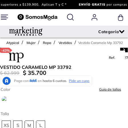
Vestido Caramelo Mp 33792
Atypical
Mujer
Ropa
Vestidos
-
43%
Ref.
677827
VESTIDO CARAMELO MP 33792
$
35
.
700
$
62
.
999
Color
Guia de tallas
Talla
XS
S
M
L