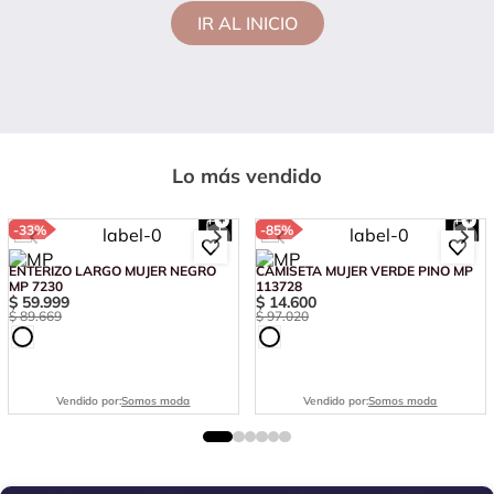
IR AL INICIO
Lo más vendido
-
33%
-
85%
ENTERIZO LARGO MUJER NEGRO
CAMISETA MUJER VERDE PINO MP
MP 7230
113728
$
59
.
999
$
14
.
600
$
89
.
669
$
97
.
020
Vendido por:
Somos moda
Vendido por:
Somos moda