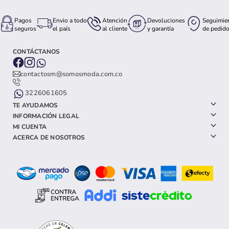
Pagos
Envio a todo
Atención
Devoluciones
Seguimie
seguros
el país
al cliente
y garantía
de pedid
CONTÁCTANOS
contactosm@somosmoda.com.co
3226061605
TE AYUDAMOS
INFORMACIÓN LEGAL
MI CUENTA
ACERCA DE NOSOTROS