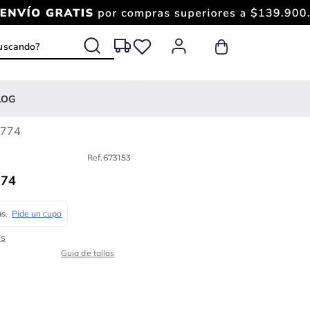
 buscando?
LOG
8774
Ref.
673153
774
Guia de tallas