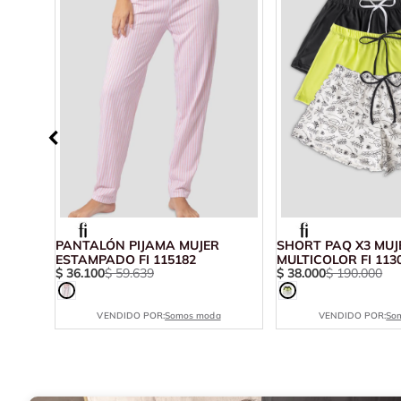
9
PANTALÓN PIJAMA MUJER
SHORT PAQ X3 MUJ
ESTAMPADO FI 115182
MULTICOLOR FI 113
$
36
.
100
$
59
.
639
$
38
.
000
$
190
.
000
VENDIDO POR:
Somos moda
VENDIDO POR:
So