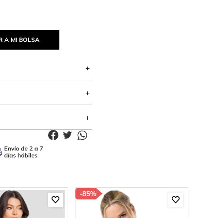
 A MI BOLSA
-
85%
-
70%