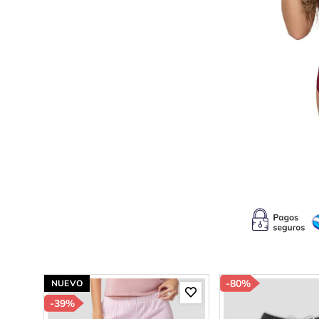
10
.
c
-
80%
NUEVO
-
39%