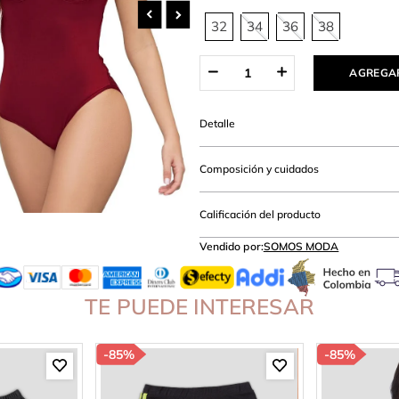
amibuzo
32
34
36
38
AGREGAR
Detalle
Composición y cuidados
Calificación del producto
Vendido por:
SOMOS MODA
TE PUEDE INTERESAR
-
85%
-
85%