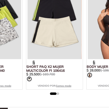
ER
SHORT PAQ X2 MUJER
BODY MUJER 
$
28
.
000
$
186
040
MULTICOLOR FI 106416
$
25
.
500
$
169
.
700
mos moda
VENDIDO POR:
Somos moda
VENDIDO