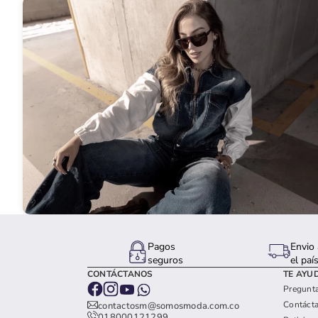
Pagos
Envio 
seguros
el paí
CONTÁCTANOS
TE AYU
Pregunta
Contáct
contactosm@somosmoda.com.co
018000121299