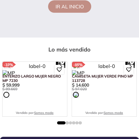
IR AL INICIO
Lo más vendido
-
33%
-
85%
ENTERIZO LARGO MUJER NEGRO
CAMISETA MUJER VERDE PINO MP
MP 7230
113728
$
59
.
999
$
14
.
600
$
89
.
669
$
97
.
020
Vendido por:
Somos moda
Vendido por:
Somos moda