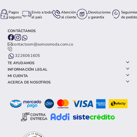
Pagos
Envio a todo
Atención
Devoluciones
Seguimie
seguros
el país
al cliente
y garantía
de pedid
CONTÁCTANOS
contactosm@somosmoda.com.co
3226061605
TE AYUDAMOS
INFORMACIÓN LEGAL
MI CUENTA
ACERCA DE NOSOTROS