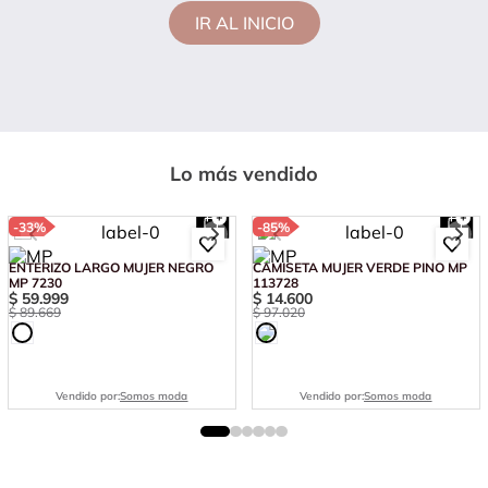
IR AL INICIO
Lo más vendido
-
33%
-
85%
ENTERIZO LARGO MUJER NEGRO
CAMISETA MUJER VERDE PINO MP
MP 7230
113728
$
59
.
999
$
14
.
600
$
89
.
669
$
97
.
020
Vendido por:
Somos moda
Vendido por:
Somos moda