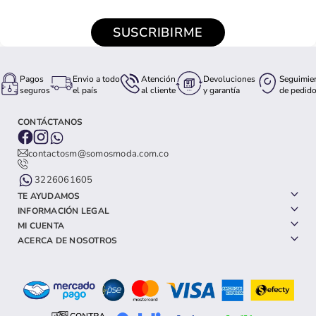
SUSCRIBIRME
Pagos
Envio a todo
Atención
Devoluciones
Seguimie
seguros
el país
al cliente
y garantía
de pedid
CONTÁCTANOS
contactosm@somosmoda.com.co
3226061605
TE AYUDAMOS
INFORMACIÓN LEGAL
MI CUENTA
ACERCA DE NOSOTROS