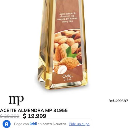
Ref.
499687
ACEITE ALMENDRA MP 31955
$
19
.
999
$
28
.
399