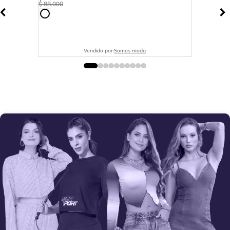
$
88
.
000
Vendido por:
Somos moda