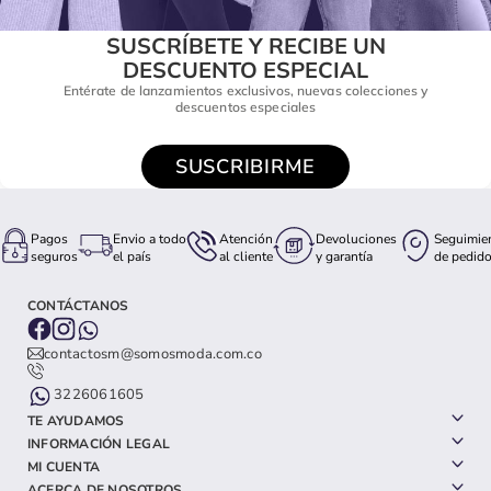
SUSCRÍBETE Y RECIBE UN
DESCUENTO ESPECIAL
Entérate de lanzamientos exclusivos, nuevas colecciones y
descuentos especiales
SUSCRIBIRME
Pagos
Envio a todo
Atención
Devoluciones
Seguimie
seguros
el país
al cliente
y garantía
de pedid
CONTÁCTANOS
contactosm@somosmoda.com.co
3226061605
TE AYUDAMOS
INFORMACIÓN LEGAL
MI CUENTA
ACERCA DE NOSOTROS