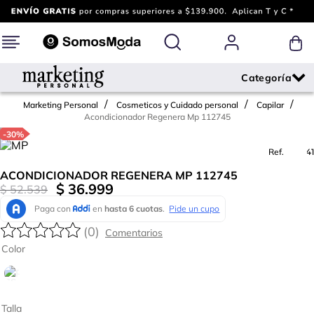
Marketing Personal
Cosmeticos y Cuidado personal
Capilar
Acondicionador Regenera Mp 112745
-
30%
Ref.
782941
ACONDICIONADOR REGENERA MP 112745
$
36
.
999
$
52
.
539
(
0
)
Color
Talla