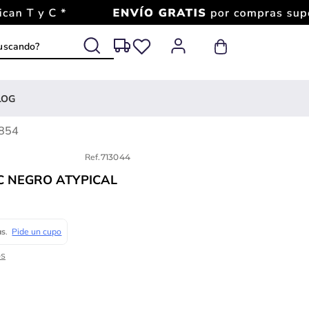
 buscando?
LOG
4854
Ref.
713044
C NEGRO ATYPICAL