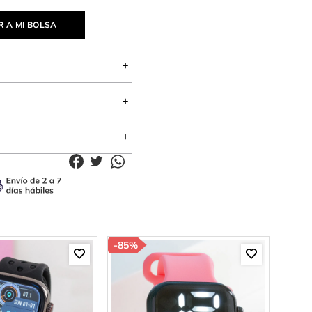
 A MI BOLSA
-
85%
-
85%