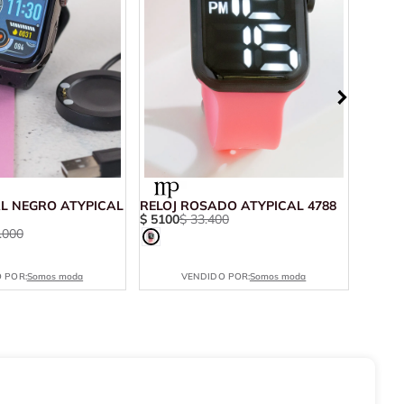
AL NEGRO ATYPICAL
RELOJ ROSADO ATYPICAL 4788
RELOJ
$
5100
$
33
.
400
$
4800
.
000
 POR:
Somos moda
VENDIDO POR:
Somos moda