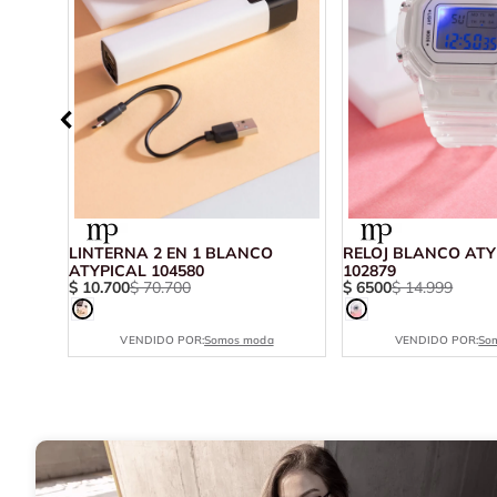
787
LINTERNA 2 EN 1 BLANCO
RELOJ BLANCO ATYPICAL
ATYPICAL 104580
102879
$
10
.
700
$
70
.
700
$
6500
$
14
.
999
VENDIDO POR:
Somos moda
VENDIDO POR:
So