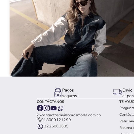
Pagos
Envio 
seguros
el paí
CONTÁCTANOS
TE AYU
Pregunta
Contáct
contactosm@somosmoda.com.co
018000121299
Peticion
3226061605
Rastrea 