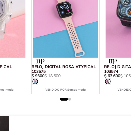
RELOJ DIGITAL ROSA ATYPICAL
RELOJ DIGIT
103575
103574
$
9300
$
18
.
600
$
63
.
600
$
106
mos moda
VENDIDO POR:
Somos moda
VENDIDO