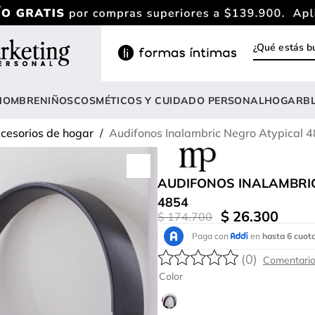
¿Qué estás
INOS MÁS BUSCADOS
ody
HOMBRE
NIÑOS
COSMÉTICOS Y CUIDADO PERSONAL
HOGAR
B
estidos
cesorios de hogar
Audifonos Inalambric Negro Atypical 
rasier
nterizo
AUDIFONOS INALAMBRI
lusas
4854
$
26
.
300
$
174
.
700
estido
anties
(
0
)
lusa
Color
onjunto