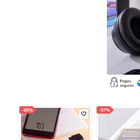
10
.
s
-
85%
-
57%