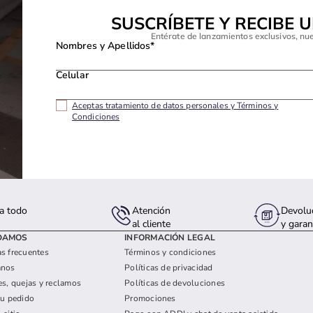
SUSCRÍBETE Y RECIBE 
Entérate de lanzamientos exclusivos, nu
Nombres y Apellidos*
Celular
Aceptas tratamiento de datos personales y Términos y
Condiciones
a todo
Atención
Devolu
s
al cliente
y garan
DAMOS
INFORMACIÓN LEGAL
s frecuentes
Términos y condiciones
anos
Políticas de privacidad
es, quejas y reclamos
Políticas de devoluciones
tu pedido
Promociones