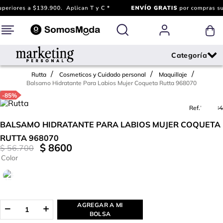
Rutta
Cosmeticos y Cuidado personal
Maquillaje
Balsamo Hidratante Para Labios Mujer Coqueta Rutta 968070
-
85%
Ref.
777384
BALSAMO HIDRATANTE PARA LABIOS MUJER COQUETA
RUTTA 968070
$
8600
$
56
.
700
Color
AGREGAR A MI
BOLSA