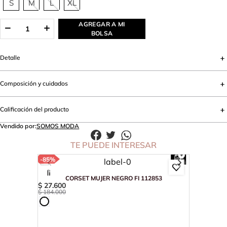
S
M
L
XL
AGREGAR A MI
BOLSA
Detalle
Composición y cuidados
Calificación del producto
Vendido por:
SOMOS MODA
TE PUEDE INTERESAR
-
85%
CORSET MUJER NEGRO FI 112853
$
27
.
600
$
184
.
000