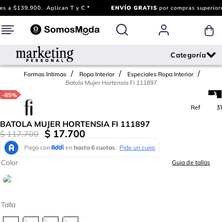
Formas Intimas
Ropa Interior
Especiales Ropa Interior
Batola Mujer Hortensia Fi 111897
-
85%
Ref.
779331
BATOLA MUJER HORTENSIA FI 111897
$
17
.
700
$
117
.
700
Color
Guia de tallas
Talla