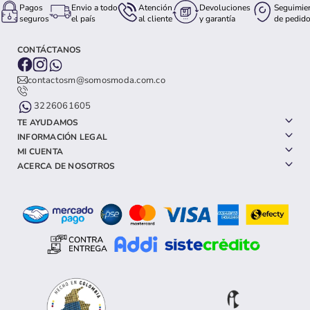
Pagos
Envio a todo
Atención
Devoluciones
Seguimie
seguros
el país
al cliente
y garantía
de pedid
CONTÁCTANOS
contactosm@somosmoda.com.co
3226061605
TE AYUDAMOS
INFORMACIÓN LEGAL
MI CUENTA
ACERCA DE NOSOTROS