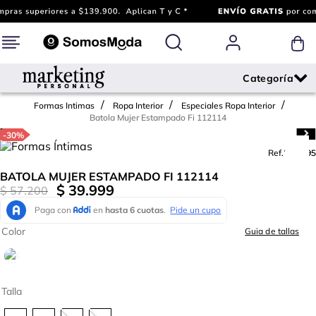
Formas Intimas
Ropa Interior
Especiales Ropa Interior
Batola Mujer Estampado Fi 112114
-
30%
Ref.
780395
BATOLA MUJER ESTAMPADO FI 112114
$
39
.
999
$
57
.
200
Color
Guia de tallas
Talla