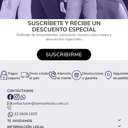
SUSCRÍBETE Y RECIBE UN
DESCUENTO ESPECIAL
Entérate de lanzamientos exclusivos, nuevas colecciones y
descuentos especiales
SUSCRIBIRME
Pagos
Envio a todo
Atención
Devoluciones
Seguimie
seguros
el país
al cliente
y garantía
de pedid
CONTÁCTANOS
contactosm@somosmoda.com.co
3226061605
TE AYUDAMOS
INFORMACIÓN LEGAL