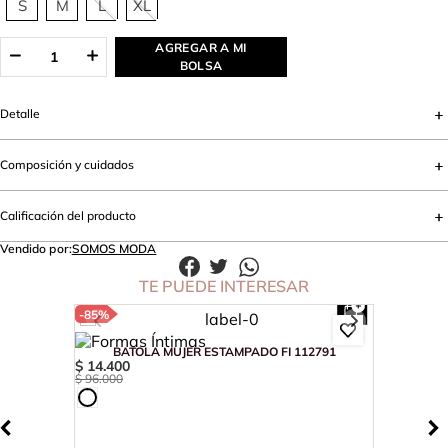
S
M
L
XL
AGREGAR A MI
BOLSA
Detalle
Composición y cuidados
Calificación del producto
Vendido por:
SOMOS MODA
TE PUEDE INTERESAR
-
85%
BATOLA MUJER ESTAMPADO FI 112791
$
14
.
400
$
96
.
000