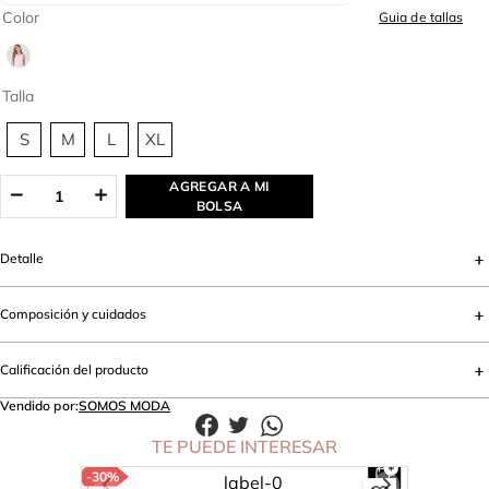
Color
Guia de tallas
Talla
S
M
L
XL
AGREGAR A MI
BOLSA
Detalle
Composición y cuidados
Calificación del producto
Vendido por:
SOMOS MODA
TE PUEDE INTERESAR
-
30%