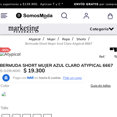
Atypical
Mujer
Ropa
Shorts
Bermuda Short Mujer Azul Claro Atypical 6667
-
85%
Ref.
703075
BERMUDA SHORT MUJER AZUL CLARO ATYPICAL 6667
$
19
.
300
$
128
.
400
Color
Guia de tallas
Talla