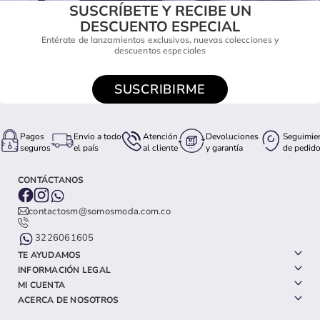
SUSCRÍBETE Y RECIBE UN
DESCUENTO ESPECIAL
Entérate de lanzamientos exclusivos, nuevas colecciones y
descuentos especiales
SUSCRIBIRME
Pagos
Envio a todo
Atención
Devoluciones
Seguimie
seguros
el país
al cliente
y garantía
de pedid
CONTÁCTANOS
contactosm@somosmoda.com.co
3226061605
TE AYUDAMOS
INFORMACIÓN LEGAL
MI CUENTA
ACERCA DE NOSOTROS