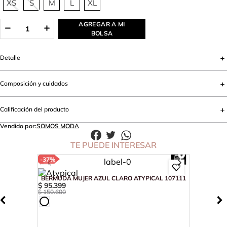
XS
S
M
L
XL
AGREGAR A MI
BOLSA
Detalle
Composición y cuidados
Calificación del producto
Vendido por:
SOMOS MODA
TE PUEDE INTERESAR
-
37%
BERMUDA MUJER AZUL CLARO ATYPICAL 107111
$
95
.
399
$
150
.
600