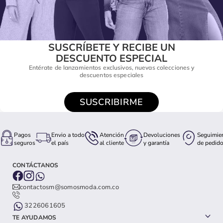
SUSCRÍBETE Y RECIBE UN
DESCUENTO ESPECIAL
Entérate de lanzamientos exclusivos, nuevas colecciones y
descuentos especiales
SUSCRIBIRME
Pagos
Envio a todo
Atención
Devoluciones
Seguimie
seguros
el país
al cliente
y garantía
de pedid
CONTÁCTANOS
contactosm@somosmoda.com.co
3226061605
TE AYUDAMOS