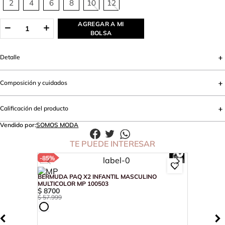
2
4
6
8
10
12
AGREGAR A MI
BOLSA
Detalle
Composición y cuidados
Calificación del producto
Vendido por:
SOMOS MODA
TE PUEDE INTERESAR
-
85%
BERMUDA PAQ X2 INFANTIL MASCULINO
MULTICOLOR MP 100503
$
8700
$
57
.
999