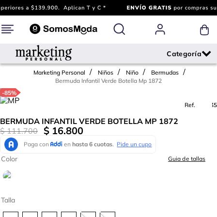
Marketing Personal
Niños
Niño
Bermudas
Bermuda Infantil Verde Botella Mp 1872
-
85%
Ref.
730235
BERMUDA INFANTIL VERDE BOTELLA MP 1872
$
16
.
800
$
111
.
700
Color
Guia de tallas
Talla