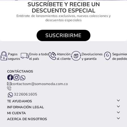
SUSCRÍBETE Y RECIBE UN
DESCUENTO ESPECIAL
Entérate de lanzamientos exclusivos, nuevas colecciones y
descuentos especiales
SUSCRIBIRME
Pagos
Envio a todo
Atención
Devoluciones
Seguimie
seguros
el país
al cliente
y garantía
de pedid
CONTÁCTANOS
contactosm@somosmoda.com.co
3226061605
TE AYUDAMOS
INFORMACIÓN LEGAL
MI CUENTA
ACERCA DE NOSOTROS