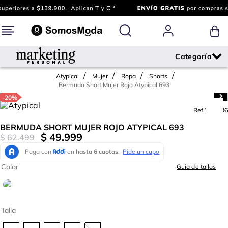
Atypical
Mujer
Ropa
Shorts
Bermuda Short Mujer Rojo Atypical 693
-
20%
Ref.
768896
BERMUDA SHORT MUJER ROJO ATYPICAL 693
$
49
.
999
$
62
.
499
Color
Guia de tallas
Talla