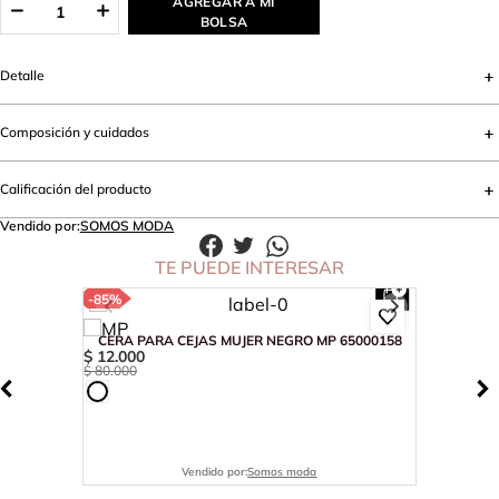
AGREGAR A MI
BOLSA
Detalle
Composición y cuidados
Calificación del producto
Vendido por:
SOMOS MODA
TE PUEDE INTERESAR
-
85%
CERA PARA CEJAS MUJER NEGRO MP 65000158
$
12
.
000
$
80
.
000
Vendido por:
Somos moda