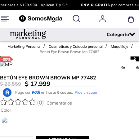
Marketing Personal
Cosmeticos y Cuidado personal
Maquillaje
Betún Eye Brown Brown Mp 77482
-
30%
Ref.
611366
BETÚN EYE BROWN BROWN MP 77482
$
17
.
999
$
25
.
559
(
0
)
Color