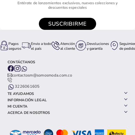
Entérate de lanzamientos exclusivos, nuevas colecciones y
descuentos especiales
SUSCRIBIRME
Pagos
Envio a todo
Atención
Devoluciones
Seguimie
seguros
el país
al cliente
y garantía
de pedid
CONTÁCTANOS
contactosm@somosmoda.com.co
3226061605
TE AYUDAMOS
INFORMACIÓN LEGAL
MI CUENTA
ACERCA DE NOSOTROS