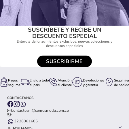
SUSCRÍBETE Y RECIBE UN
DESCUENTO ESPECIAL
Entérate de lanzamientos exclusivos, nuevas colecciones y
descuentos especiales
SUSCRIBIRME
Pagos
Envio a todo
Atención
Devoluciones
Seguimie
seguros
el país
al cliente
y garantía
de pedid
CONTÁCTANOS
contactosm@somosmoda.com.co
3226061605
TE AYUDAMOS