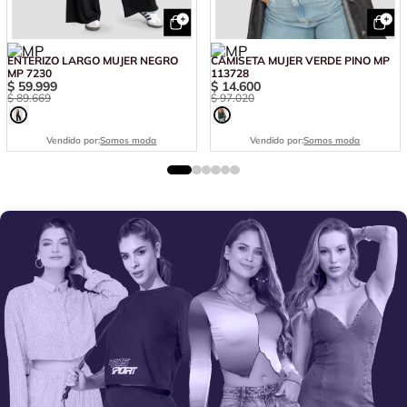
ENTERIZO LARGO MUJER NEGRO
CAMISETA MUJER VERDE PINO MP
MP 7230
113728
$
59
.
999
$
14
.
600
$
89
.
669
$
97
.
020
Vendido por:
Somos moda
Vendido por:
Somos moda