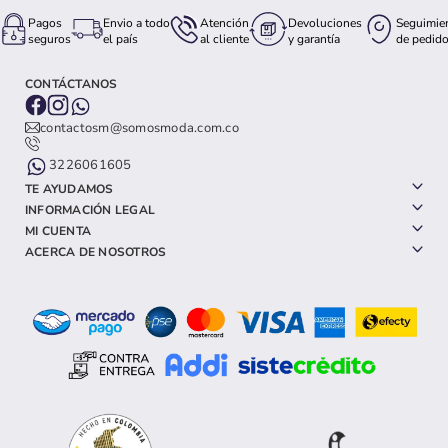
Pagos
Envio a todo
Atención
Devoluciones
Seguimie
seguros
el país
al cliente
y garantía
de pedid
CONTÁCTANOS
contactosm@somosmoda.com.co
3226061605
TE AYUDAMOS
INFORMACIÓN LEGAL
MI CUENTA
ACERCA DE NOSOTROS