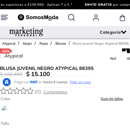
Blusa Juvenil Negro Atypical 88395
Atypical
Mujer
Ropa
Blusas
-
85%
Ref.
642685
BLUSA JUVENIL NEGRO ATYPICAL 88395
$
15
.
100
$
100
.
485
(
0
)
Color
Guia de tallas
Talla