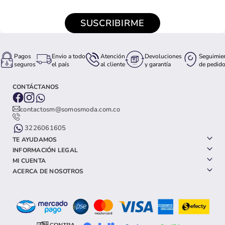
SUSCRIBIRME
Pagos
Envio a todo
Atención
Devoluciones
Seguimie
seguros
el país
al cliente
y garantía
de pedid
CONTÁCTANOS
contactosm@somosmoda.com.co
3226061605
TE AYUDAMOS
INFORMACIÓN LEGAL
MI CUENTA
ACERCA DE NOSOTROS