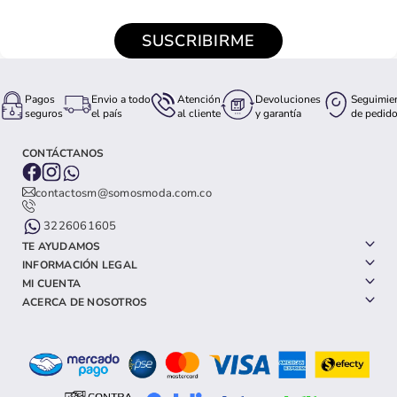
SUSCRIBIRME
Pagos
Envio a todo
Atención
Devoluciones
Seguimie
seguros
el país
al cliente
y garantía
de pedid
CONTÁCTANOS
contactosm@somosmoda.com.co
3226061605
TE AYUDAMOS
INFORMACIÓN LEGAL
MI CUENTA
ACERCA DE NOSOTROS