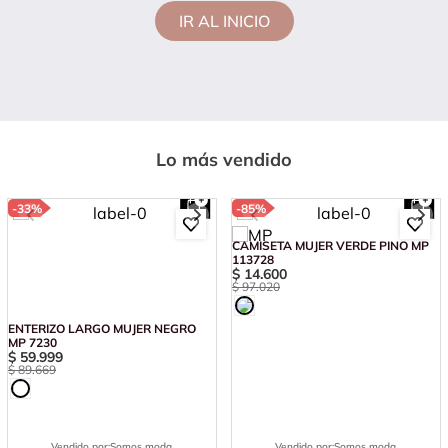
IR AL INICIO
Lo más vendido
-
33%
-
85%
ENTERIZO LARGO MUJER NEGRO
CAMISETA MUJER VERDE PINO MP
MP 7230
113728
$
59
.
999
$
14
.
600
$
89
.
669
$
97
.
020
Vendido por:
Somos moda
Vendido por:
Somos moda