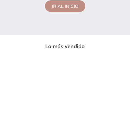
IR AL INICIO
Lo más vendido
-
33%
-
85%