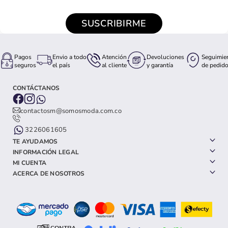
SUSCRIBIRME
Pagos
Envio a todo
Atención
Devoluciones
Seguimie
seguros
el país
al cliente
y garantía
de pedid
CONTÁCTANOS
contactosm@somosmoda.com.co
3226061605
TE AYUDAMOS
INFORMACIÓN LEGAL
MI CUENTA
ACERCA DE NOSOTROS