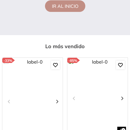
IR AL INICIO
Lo más vendido
-
33%
-
85%