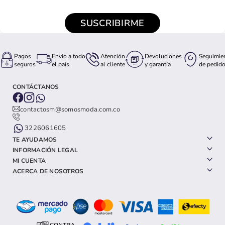
SUSCRIBIRME
Pagos
Envio a todo
Atención
Devoluciones
Seguimie
seguros
el país
al cliente
y garantía
de pedid
CONTÁCTANOS
contactosm@somosmoda.com.co
3226061605
TE AYUDAMOS
INFORMACIÓN LEGAL
MI CUENTA
ACERCA DE NOSOTROS