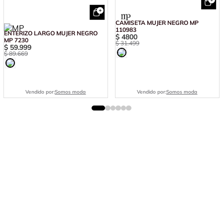
CAMISETA MUJER NEGRO MP
110983
ENTERIZO LARGO MUJER NEGRO
$
4800
MP 7230
$
31
.
499
$
59
.
999
$
89
.
669
Vendido por:
Somos moda
Vendido por:
Somos moda