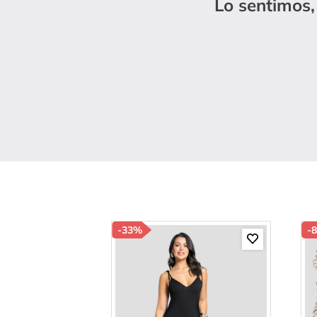
Lo sentimos,
10
.
s
-
33%
-