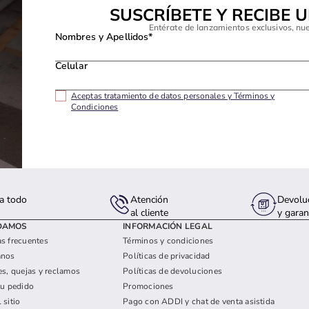
SUSCRÍBETE Y RECIBE 
Entérate de lanzamientos exclusivos, nu
Nombres y Apellidos*
Celular
Aceptas tratamiento de datos personales y Términos y
Condiciones
a todo
Atención
Devolu
s
al cliente
y garan
DAMOS
INFORMACIÓN LEGAL
s frecuentes
Términos y condiciones
anos
Políticas de privacidad
es, quejas y reclamos
Políticas de devoluciones
tu pedido
Promociones
 sitio
Pago con ADDI y chat de venta asistida