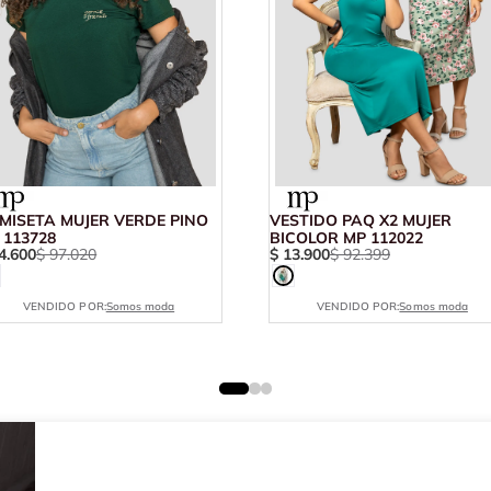
MISETA MUJER VERDE PINO
VESTIDO PAQ X2 MUJER
 113728
BICOLOR MP 112022
4
.
600
$
97
.
020
$
13
.
900
$
92
.
399
VENDIDO POR:
Somos moda
VENDIDO POR:
Somos moda