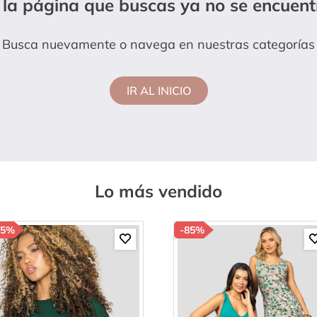
 la página que buscas ya no se encuent
hort
Busca nuevamente o navega en nuestras categorías
IR AL INICIO
Lo más vendido
85%
-
85%