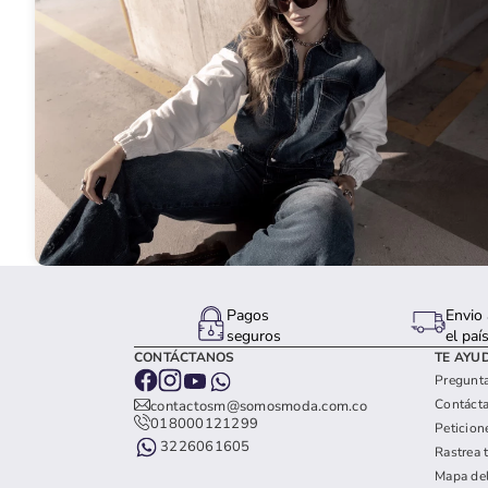
Pagos
Envio 
seguros
el paí
CONTÁCTANOS
TE AYU
Pregunta
Contáct
contactosm@somosmoda.com.co
018000121299
Peticion
3226061605
Rastrea 
Mapa del