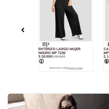
ENTERIZO LARGO MUJER
CA
NEGRO MP 7230
MP
$
59
.
999
$
89
.
669
$
1
VENDIDO POR:
Somos moda