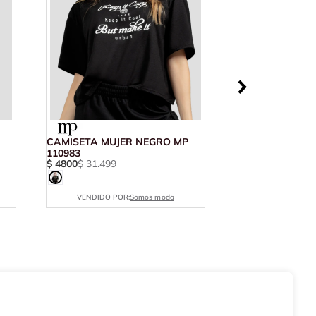
CAMISETA MUJER NEGRO MP
110983
$
4800
$
31
.
499
VENDIDO POR:
Somos moda