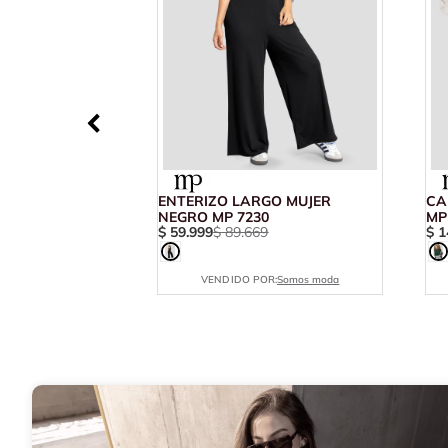
ENTERIZO LARGO MUJER
CA
NEGRO MP 7230
MP
$
59
.
999
$
89
.
669
$
1
VENDIDO POR:
Somos moda