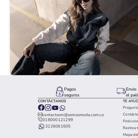
Pagos
Envio 
seguros
el paí
CONTÁCTANOS
TE AYU
Pregunta
Contáct
contactosm@somosmoda.com.co
018000121299
Peticion
3226061605
Rastrea 
Mapa del