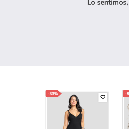
Lo sentimos,
10
.
c
-
33%
-