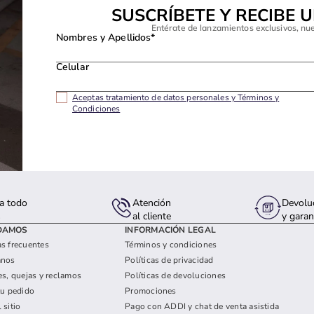
SUSCRÍBETE Y RECIBE 
Entérate de lanzamientos exclusivos, nu
Nombres y Apellidos*
Celular
Aceptas tratamiento de datos personales y Términos y
Condiciones
a todo
Atención
Devolu
s
al cliente
y garan
DAMOS
INFORMACIÓN LEGAL
s frecuentes
Términos y condiciones
anos
Políticas de privacidad
es, quejas y reclamos
Políticas de devoluciones
tu pedido
Promociones
 sitio
Pago con ADDI y chat de venta asistida