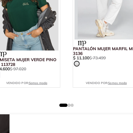
PANTALÓN MUJER MARFIL M
3136
$
11
.
100
$
73
.
499
MISETA MUJER VERDE PINO
 113728
4
.
600
$
97
.
020
VENDIDO POR:
Somos moda
VENDIDO POR:
Somos moda