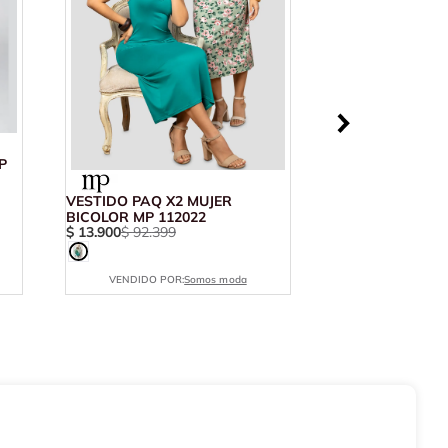
P
VESTIDO PAQ X2 MUJER
BICOLOR MP 112022
$
13
.
900
$
92
.
399
VENDIDO POR:
Somos moda