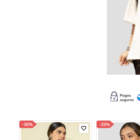
10
.
s
-
30%
-
33%