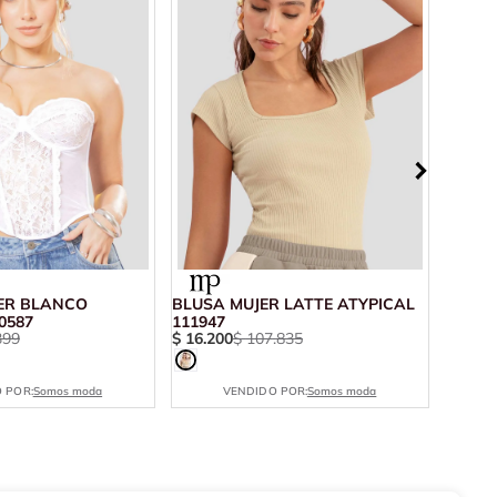
ER BLANCO
BLUSA MUJER LATTE ATYPICAL
BLUSA
0587
111947
ATYPI
399
$
16
.
200
$
107
.
835
$
26
.
4
 POR:
Somos moda
VENDIDO POR:
Somos moda