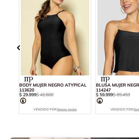
ER
BODY MUJER NEGRO ATYPICAL
BLUSA MUJER NEGR
113620
114247
$
29
.
999
$
42
.
600
$
59
.
999
$
89
.
459
VENDIDO POR:
Somos moda
VENDIDO POR:
So