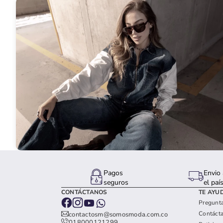
Pagos
Envio 
seguros
el paí
CONTÁCTANOS
TE AYU
Pregunta
Contáct
contactosm@somosmoda.com.co
018000121299