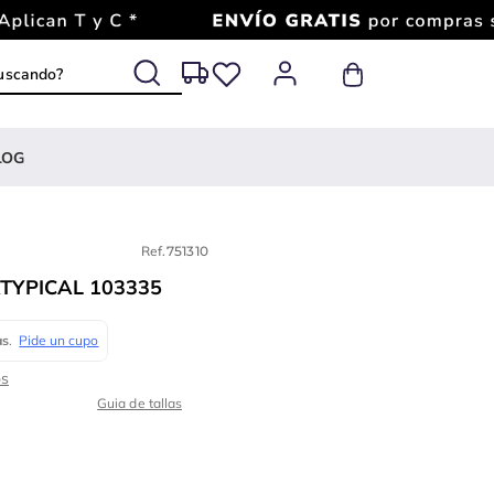
 buscando?
LOG
Ref.
751310
TYPICAL 103335
Guia de tallas