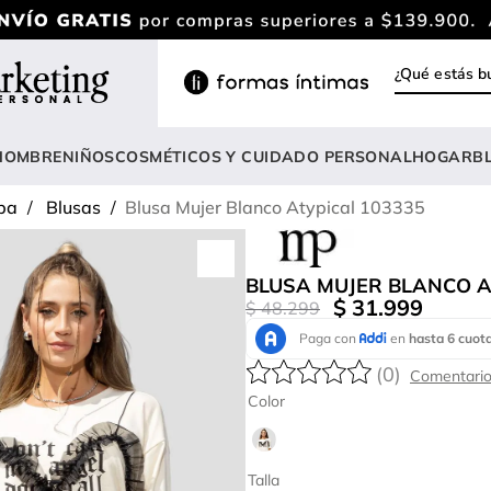
¿Qué estás
INOS MÁS BUSCADOS
ody
HOMBRE
NIÑOS
COSMÉTICOS Y CUIDADO PERSONAL
HOGAR
B
estidos
pa
Blusas
Blusa Mujer Blanco Atypical 103335
rasier
nterizo
BLUSA MUJER BLANCO A
lusas
$
31
.
999
$
48
.
299
estido
(
0
)
anties
Color
lusa
onjunto
Talla