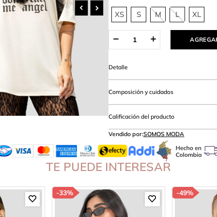
hort
XS
S
M
L
XL
AGREGAR
Detalle
Composición y cuidados
Calificación del producto
Vendido por:
SOMOS MODA
TE PUEDE INTERESAR
-
33%
-
49%