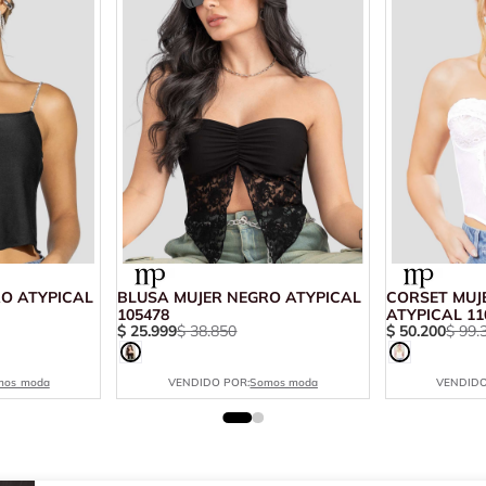
O ATYPICAL
BLUSA MUJER NEGRO ATYPICAL
CORSET MUJ
105478
ATYPICAL 11
$
25
.
999
$
38
.
850
$
50
.
200
$
99
.
mos moda
VENDIDO POR:
Somos moda
VENDIDO