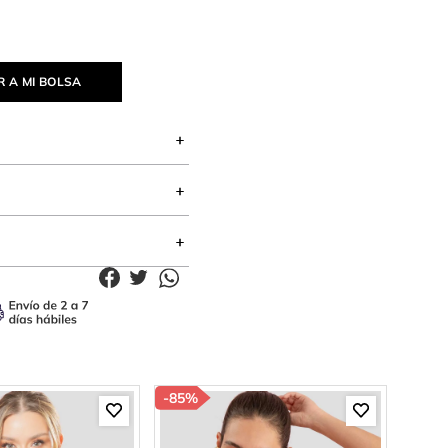
 A MI BOLSA
-
85%
-
85%