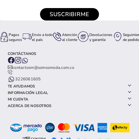
SUSCRIBIRME
Pagos
Envio a todo
Atención
Devoluciones
Seguimie
seguros
el país
al cliente
y garantía
de pedid
CONTÁCTANOS
contactosm@somosmoda.com.co
3226061605
TE AYUDAMOS
INFORMACIÓN LEGAL
MI CUENTA
ACERCA DE NOSOTROS