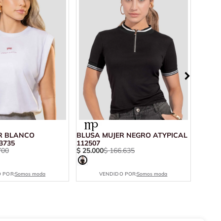
R BLANCO
BLUSA MUJER NEGRO ATYPICAL
BLUSA
3735
112507
10660
700
$
25
.
000
$
166
.
635
$
22
.
5
 POR:
Somos moda
VENDIDO POR:
Somos moda