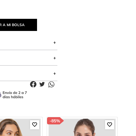
 A MI BOLSA
-
85%
-
85%