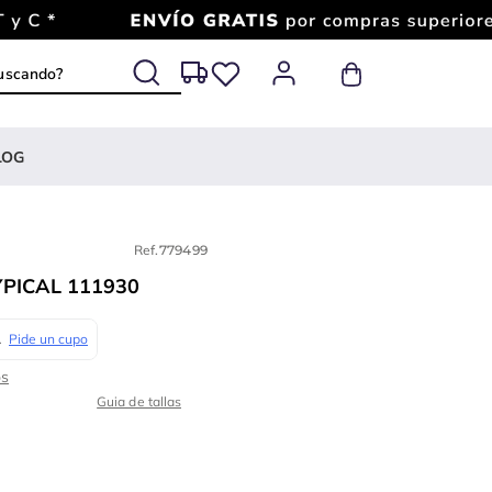
 buscando?
LOG
Ref.
779499
PICAL 111930
Guia de tallas