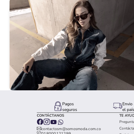
Pagos
Envio 
seguros
el paí
CONTÁCTANOS
TE AYU
Pregunta
Contáct
contactosm@somosmoda.com.co
018000121299