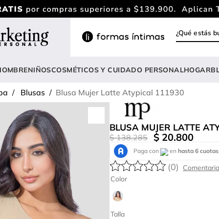
¿Qué estás
INOS MÁS BUSCADOS
ody
HOMBRE
NIÑOS
COSMÉTICOS Y CUIDADO PERSONAL
HOGAR
B
estidos
pa
Blusas
Blusa Mujer Latte Atypical 111930
rasier
nterizo
BLUSA MUJER LATTE ATY
lusas
$
20
.
800
$
138
.
285
estido
(
0
)
anties
Color
lusa
onjunto
Talla