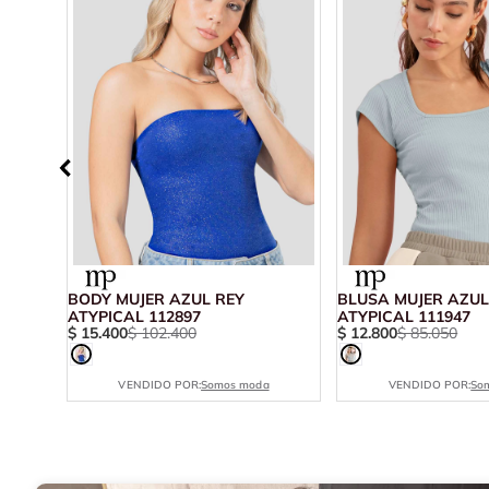
BODY MUJER AZUL REY
BLUSA MUJER AZU
ATYPICAL 112897
ATYPICAL 111947
$
15
.
400
$
102
.
400
$
12
.
800
$
85
.
050
VENDIDO POR:
Somos moda
VENDIDO POR:
So