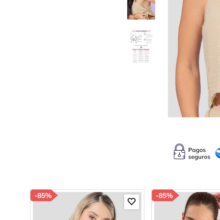
10
.
s
-
85%
-
85%