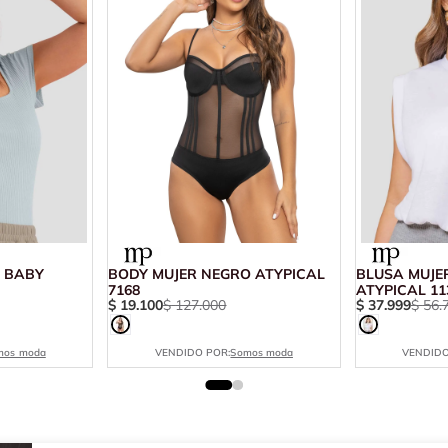
L BABY
BODY MUJER NEGRO ATYPICAL
BLUSA MUJE
7168
ATYPICAL 11
$
19
.
100
$
127
.
000
$
37
.
999
$
56
.
mos moda
VENDIDO POR:
Somos moda
VENDIDO