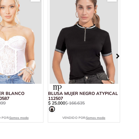
ER BLANCO
BLUSA MUJER NEGRO ATYPICAL
BLUSA
0587
112507
ATYPI
399
$
25
.
000
$
166
.
635
$
11
.
7
 POR:
Somos moda
VENDIDO POR:
Somos moda