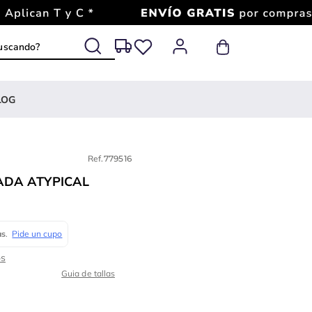
 buscando?
LOG
Ref.
779516
ADA ATYPICAL
Guia de tallas