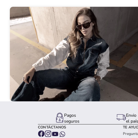
Pagos
Envio 
seguros
el paí
CONTÁCTANOS
TE AYU
Pregunta