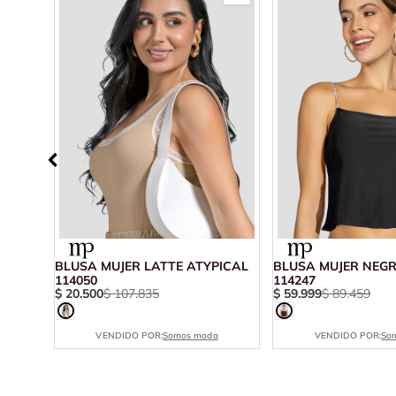
BLUSA MUJER LATTE ATYPICAL
BLUSA MUJER NEGR
114050
114247
$
20
.
500
$
107
.
835
$
59
.
999
$
89
.
459
VENDIDO POR:
Somos moda
VENDIDO POR:
So