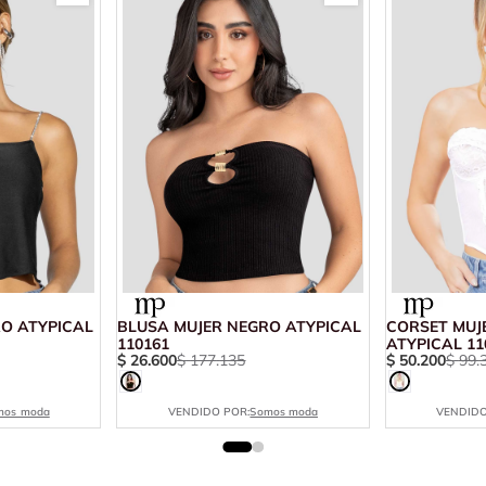
O ATYPICAL
BLUSA MUJER NEGRO ATYPICAL
CORSET MUJ
110161
ATYPICAL 11
$
26
.
600
$
177
.
135
$
50
.
200
$
99
.
mos moda
VENDIDO POR:
Somos moda
VENDIDO