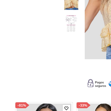
10
.
c
-
81%
-
33%