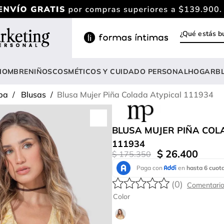
¿Qué estás
INOS MÁS BUSCADOS
ody
HOMBRE
NIÑOS
COSMÉTICOS Y CUIDADO PERSONAL
HOGAR
B
estidos
pa
Blusas
Blusa Mujer Piña Colada Atypical 111934
rasier
lusas
BLUSA MUJER PIÑA COL
nterizo
111934
$
26
.
400
$
175
.
350
estido
hort
(
0
)
onjunto
Color
anties