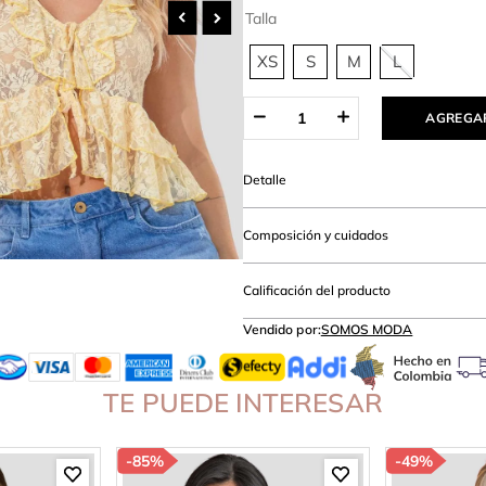
amibuzo
Talla
XS
S
M
L
AGREGAR
Detalle
Composición y cuidados
Calificación del producto
Vendido por:
SOMOS MODA
TE PUEDE INTERESAR
-
85%
-
49%