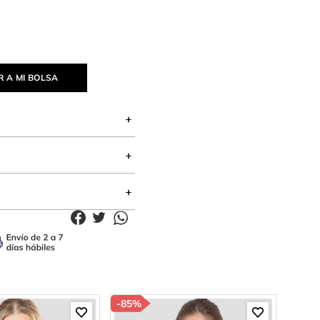
 A MI BOLSA
-
85%
-
85%