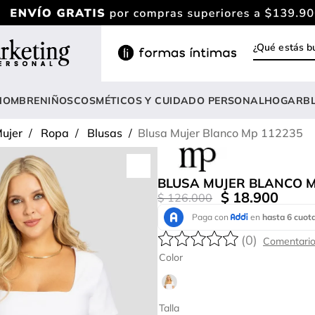
¿Qué estás
INOS MÁS BUSCADOS
ody
HOMBRE
NIÑOS
COSMÉTICOS Y CUIDADO PERSONAL
HOGAR
B
estidos
ujer
Ropa
Blusas
Blusa Mujer Blanco Mp 112235
rasier
nterizo
BLUSA MUJER BLANCO M
lusas
$
18
.
900
$
126
.
000
estido
(
0
)
anties
Color
lusa
onjunto
Talla