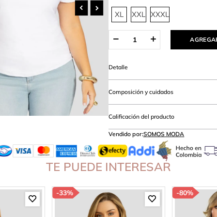
hort
XL
XXL
XXXL
AGREGAR
Detalle
Composición y cuidados
Calificación del producto
Vendido por:
SOMOS MODA
TE PUEDE INTERESAR
-
33%
-
80%