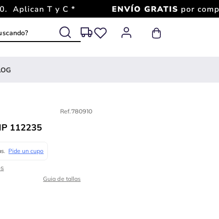
 buscando?
LOG
Ref.
780910
P 112235
Guia de tallas