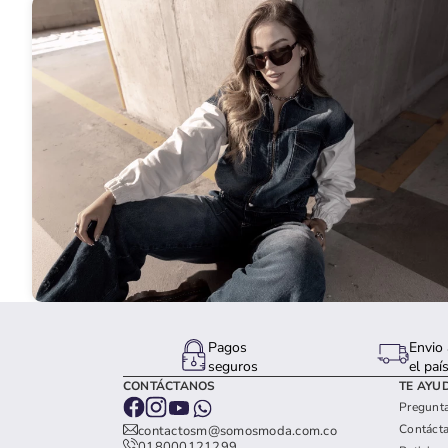
Pagos
Envio 
seguros
el paí
CONTÁCTANOS
TE AYU
Pregunta
Contáct
contactosm@somosmoda.com.co
018000121299