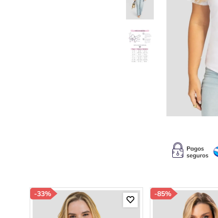
10
.
s
-
33%
-
85%