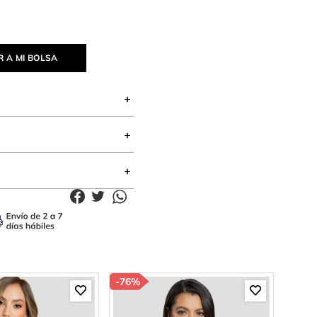
 A MI BOLSA
-
76%
-
85%