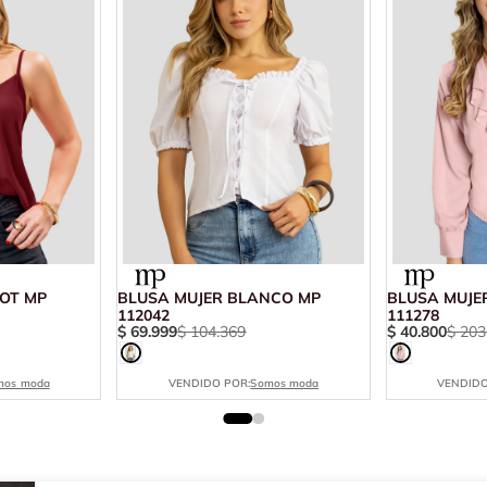
OT MP
BLUSA MUJER BLANCO MP
BLUSA MUJE
112042
111278
$
69
.
999
$
104
.
369
$
40
.
800
$
203
mos moda
VENDIDO POR:
Somos moda
VENDIDO