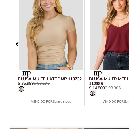
8
BLUSA MUJER LATTE MP 113732
BLUSA MUJER MERL
$
35
.
999
$
53
.
675
112385
$
14
.
800
$
98
.
385
VENDIDO POR:
Somos moda
VENDIDO POR:
So