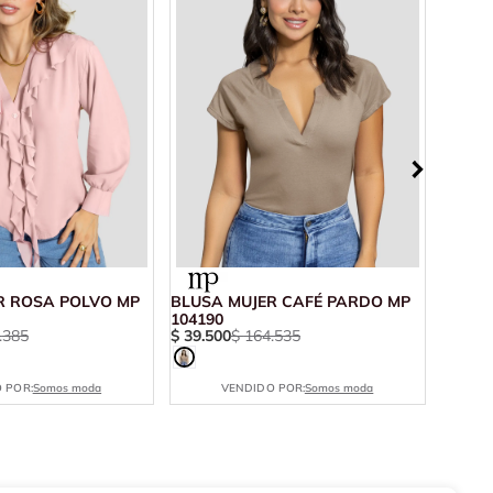
R ROSA POLVO MP
BLUSA MUJER CAFÉ PARDO MP
BLUSA
104190
11042
.
385
$
39
.
500
$
164
.
535
$
26
.
1
 POR:
Somos moda
VENDIDO POR:
Somos moda