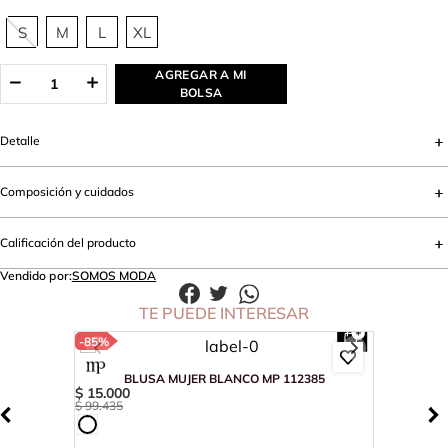
S
M
L
XL
AGREGAR A MI
BOLSA
Detalle
Composición y cuidados
Calificación del producto
Vendido por:
SOMOS MODA
TE PUEDE INTERESAR
-
85%
BLUSA MUJER BLANCO MP 112385
$
15
.
000
$
99
.
435