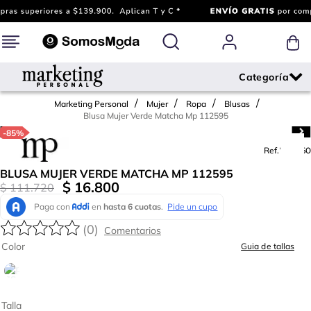
Marketing Personal
Mujer
Ropa
Blusas
Blusa Mujer Verde Matcha Mp 112595
-
85%
Ref.
782360
BLUSA MUJER VERDE MATCHA MP 112595
$
16
.
800
$
111
.
720
(
0
)
Color
Guia de tallas
Talla