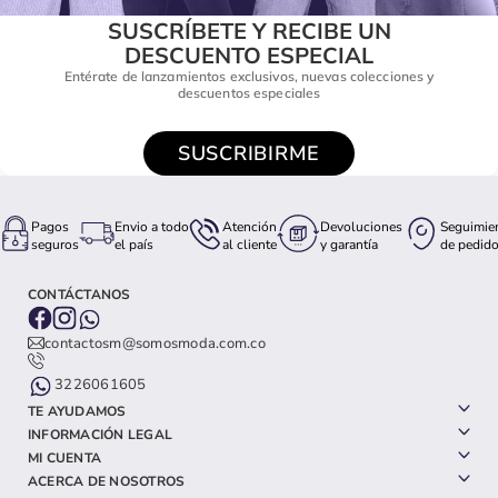
SUSCRÍBETE Y RECIBE UN
DESCUENTO ESPECIAL
Entérate de lanzamientos exclusivos, nuevas colecciones y
descuentos especiales
SUSCRIBIRME
Pagos
Envio a todo
Atención
Devoluciones
Seguimie
seguros
el país
al cliente
y garantía
de pedid
CONTÁCTANOS
contactosm@somosmoda.com.co
3226061605
TE AYUDAMOS
INFORMACIÓN LEGAL
MI CUENTA
ACERCA DE NOSOTROS