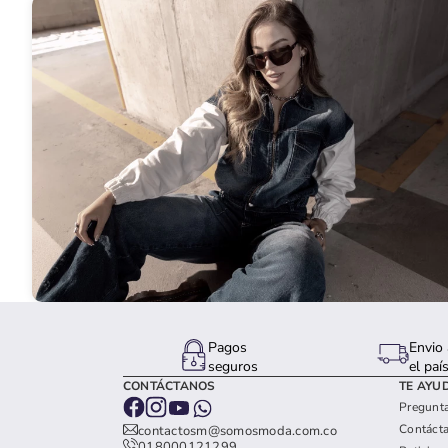
Pagos
Envio 
seguros
el paí
CONTÁCTANOS
TE AYU
Pregunta
Contáct
contactosm@somosmoda.com.co
018000121299