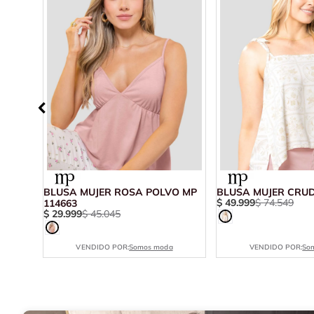
ARILLO
BLUSA MUJER ROSA POLVO MP
BLUSA MUJER CRUD
$
49
.
999
$
74
.
549
114663
$
29
.
999
$
45
.
045
VENDIDO POR:
Somos moda
VENDIDO POR:
So