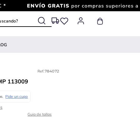
 buscando?
LOG
Ref.
784072
MP 113009
Guia de tallas