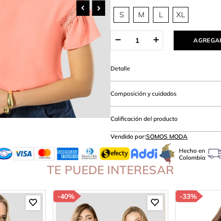
amibuzo
S
M
L
XL
AGREGAR
Detalle
Composición y cuidados
Calificación del producto
Vendido por:
SOMOS MODA
TE PUEDE INTERESAR
-
40%
-
33%