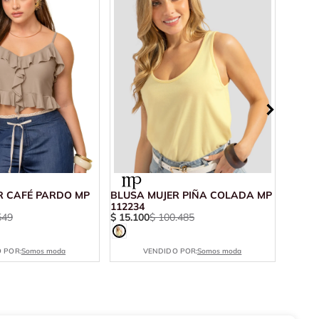
R CAFÉ PARDO MP
BLUSA MUJER PIÑA COLADA MP
BLUSA
$
15
.
7
112234
549
$
15
.
100
$
100
.
485
 POR:
Somos moda
VENDIDO POR:
Somos moda