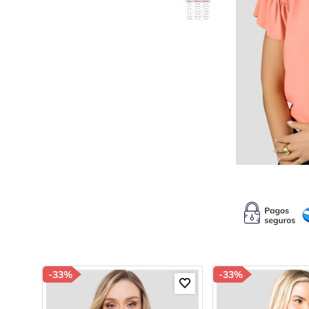
10
.
c
-
33%
-
33%