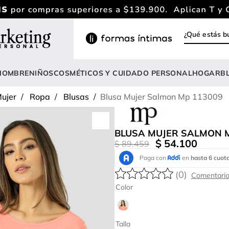
¿Qué estás
INOS MÁS BUSCADOS
ody
HOMBRE
NIÑOS
COSMÉTICOS Y CUIDADO PERSONAL
HOGAR
B
estidos
ujer
Ropa
Blusas
Blusa Mujer Salmon Mp 113009
rasier
lusas
BLUSA MUJER SALMON 
nterizo
$
54
.
100
$
89
.
459
estido
(
0
)
hort
Color
onjunto
anties
Talla