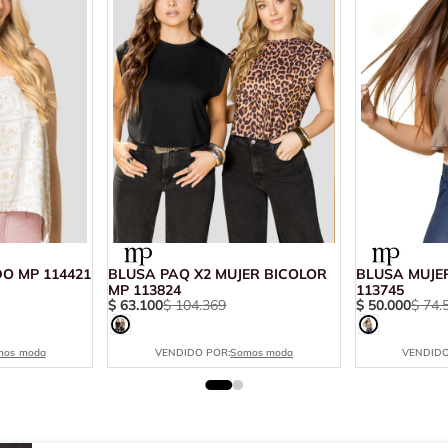
O MP 114421
BLUSA PAQ X2 MUJER BICOLOR
BLUSA MUJE
MP 113824
113745
$
63
.
100
$
104
.
369
$
50
.
000
$
74
.
mos moda
VENDIDO POR:
Somos moda
VENDIDO