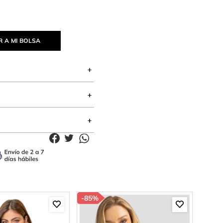
 A MI BOLSA
-
85%
-
85%