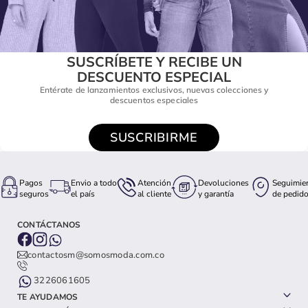
SUSCRÍBETE Y RECIBE UN
DESCUENTO ESPECIAL
Entérate de lanzamientos exclusivos, nuevas colecciones y
descuentos especiales
SUSCRIBIRME
Pagos
Envio a todo
Atención
Devoluciones
Seguimie
seguros
el país
al cliente
y garantía
de pedid
CONTÁCTANOS
contactosm@somosmoda.com.co
3226061605
TE AYUDAMOS