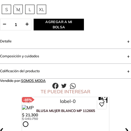
S
M
L
XL
AGREGAR A MI
BOLSA
Detalle
Composición y cuidados
Calificación del producto
Vendido por:
SOMOS MODA
TE PUEDE INTERESAR
-
85%
BLUSA MUJER BLANCO MP 112665
$
21
.
300
$
141
.
750