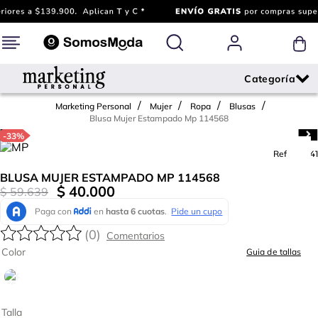
Marketing Personal
Mujer
Ropa
Blusas
Blusa Mujer Estampado Mp 114568
-
33%
Ref.
792741
BLUSA MUJER ESTAMPADO MP 114568
$
40
.
000
$
59
.
639
(
0
)
Color
Guia de tallas
Talla