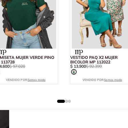
MISETA MUJER VERDE PINO
VESTIDO PAQ X2 MUJER
 113728
BICOLOR MP 112022
4
.
600
$
97
.
020
$
13
.
900
$
92
.
399
VENDIDO POR:
Somos moda
VENDIDO POR:
Somos moda