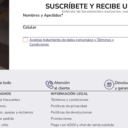
SUSCRÍBETE Y RECIBE 
Entérate de lanzamientos exclusivos, nu
Nombres y Apellidos*
Celular
Aceptas tratamiento de datos personales y Términos y
Condiciones
a todo
Atención
Devolu
s
al cliente
y garan
DAMOS
INFORMACIÓN LEGAL
s frecuentes
Términos y condiciones
anos
Políticas de privacidad
es, quejas y reclamos
Políticas de devoluciones
tu pedido
Promociones
 sitio
Pago con ADDI y chat de venta asistida