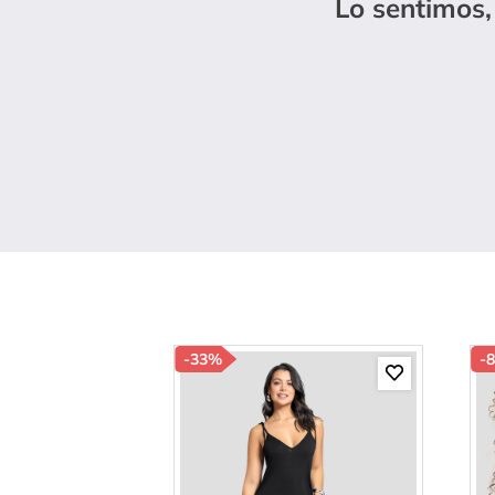
Lo sentimos,
10
.
s
-
33%
-