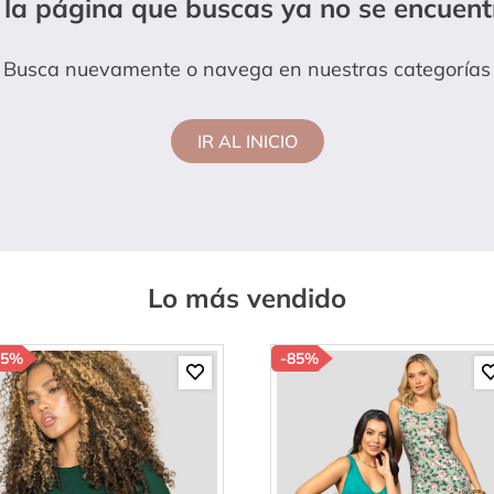
 la página que buscas ya no se encuent
hort
Busca nuevamente o navega en nuestras categorías
IR AL INICIO
Lo más vendido
85%
-
85%