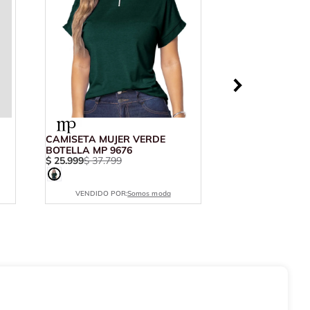
CAMISETA MUJER VERDE
BOTELLA MP 9676
$
25
.
999
$
37
.
799
VENDIDO POR:
Somos moda