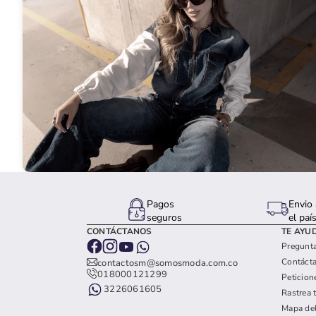
Pagos
Envio 
seguros
el paí
CONTÁCTANOS
TE AYU
Pregunta
Contáct
contactosm@somosmoda.com.co
018000121299
Peticion
3226061605
Rastrea 
Mapa del