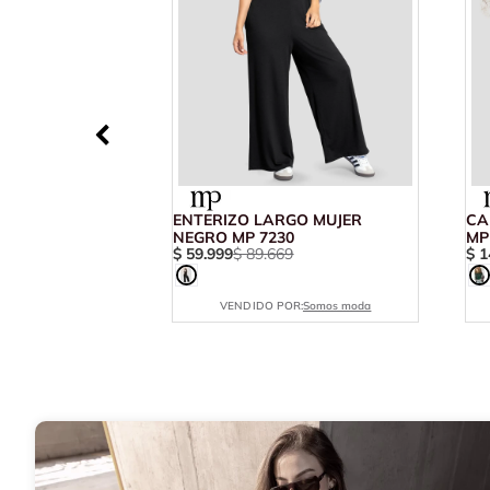
ENTERIZO LARGO MUJER
CA
NEGRO MP 7230
MP
$
59
.
999
$
89
.
669
$
1
VENDIDO POR:
Somos moda