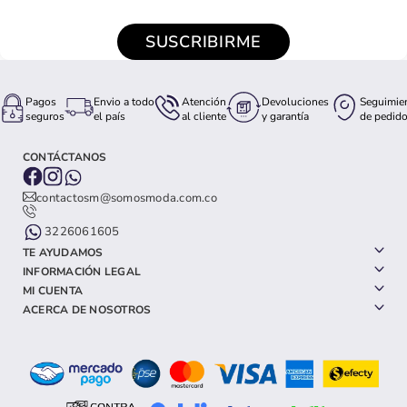
SUSCRIBIRME
Pagos
Envio a todo
Atención
Devoluciones
Seguimie
seguros
el país
al cliente
y garantía
de pedid
CONTÁCTANOS
contactosm@somosmoda.com.co
3226061605
TE AYUDAMOS
INFORMACIÓN LEGAL
MI CUENTA
ACERCA DE NOSOTROS