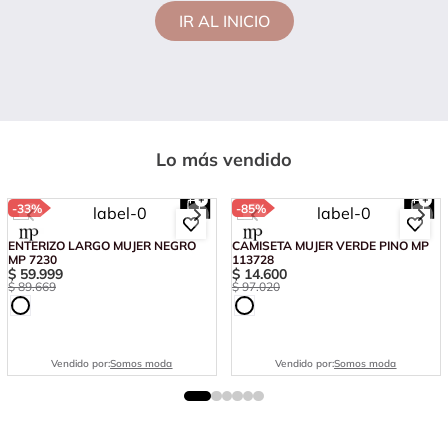
IR AL INICIO
Lo más vendido
-
33%
-
85%
ENTERIZO LARGO MUJER NEGRO
CAMISETA MUJER VERDE PINO MP
MP 7230
113728
$
59
.
999
$
14
.
600
$
89
.
669
$
97
.
020
Vendido por:
Somos moda
Vendido por:
Somos moda