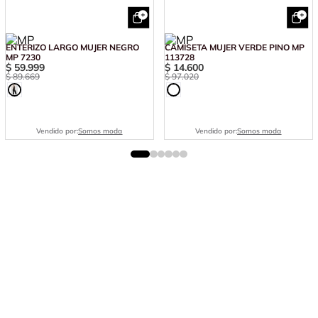
ENTERIZO LARGO MUJER NEGRO
CAMISETA MUJER VERDE PINO MP
MP 7230
113728
$
59
.
999
$
14
.
600
$
89
.
669
$
97
.
020
Vendido por:
Somos moda
Vendido por:
Somos moda