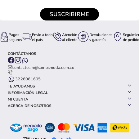
SUSCRIBIRME
Pagos
Envio a todo
Atención
Devoluciones
Seguimie
seguros
el país
al cliente
y garantía
de pedid
CONTÁCTANOS
contactosm@somosmoda.com.co
3226061605
TE AYUDAMOS
INFORMACIÓN LEGAL
MI CUENTA
ACERCA DE NOSOTROS