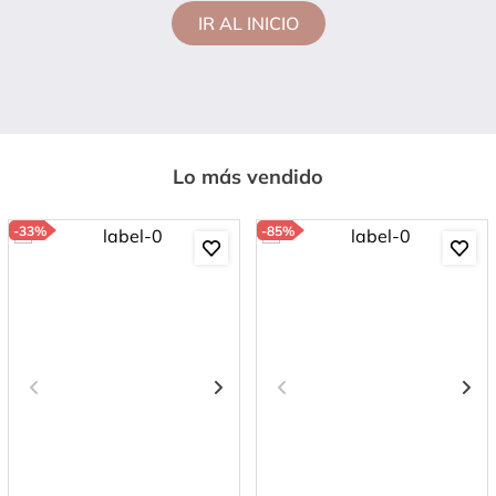
IR AL INICIO
Lo más vendido
-
33%
-
85%